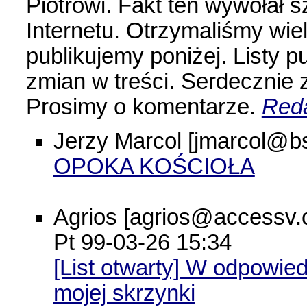
Piotrowi. Fakt ten wywołał 
Internetu. Otrzymaliśmy wiel
publikujemy poniżej. Listy 
zmian w treści. Serdecznie
Prosimy o komentarze.
Reda
Jerzy Marcol [jmarcol@bs
OPOKA KOŚCIOŁA
Agrios [agrios@accessv.
Pt 99-03-26 15:34
[List otwarty] W odpowie
mojej skrzynki