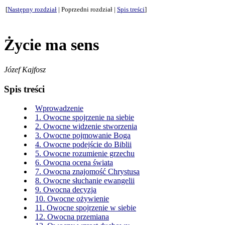
[
Następny rozdział
| Poprzedni rozdział |
Spis treści
]
Życie ma sens
Józef Kajfosz
Spis treści
Wprowadzenie
1. Owocne spojrzenie na siebie
2. Owocne widzenie stworzenia
3. Owocne pojmowanie Boga
4. Owocne podejście do Biblii
5. Owocne rozumienie grzechu
6. Owocna ocena świata
7. Owocna znajomość Chrystusa
8. Owocne słuchanie ewangelii
9. Owocna decyzja
10. Owocne ożywienie
11. Owocne spojrzenie w siebie
12. Owocna przemiana