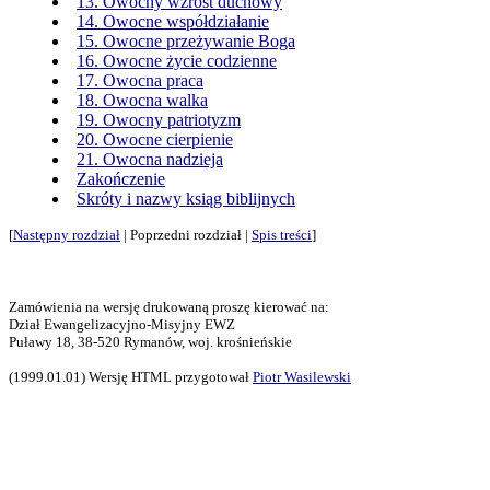
13. Owocny wzrost duchowy
14. Owocne współdziałanie
15. Owocne przeżywanie Boga
16. Owocne życie codzienne
17. Owocna praca
18. Owocna walka
19. Owocny patriotyzm
20. Owocne cierpienie
21. Owocna nadzieja
Zakończenie
Skróty i nazwy ksiąg biblijnych
[
Następny rozdział
| Poprzedni rozdział |
Spis treści
]
Zamówienia na wersję drukowaną proszę kierować na:
Dział Ewangelizacyjno-Misyjny EWZ
Puławy 18, 38-520 Rymanów, woj. krośnieńskie
(1999.01.01) Wersję HTML przygotował
Piotr Wasilewski