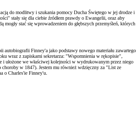
ywacją do modlitwy i szukania pomocy Ducha Świętego w jej drodze i
ści" stały się dla ciebie źródłem prawdy o Ewangelii, oraz aby
będą mogły stać się wprowadzeniem do głębszych przemyśleń, których
i autobiografii Finney'a jako podstawy nowego materiału zawartego
oku wraz z zapiskami sekretarza: "Wspomnienia w rękopisie",
one i ułożone we właściwej kolejności w wydrukowanym przez niego
ego choroby w 1847). Jestem mu również wdzięczny za "List ze
 o Charles'ie Finney'u.