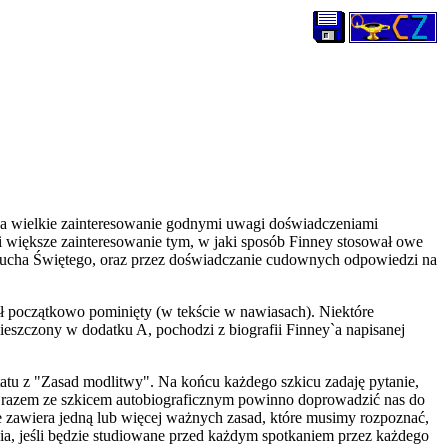
a wielkie zainteresowanie godnymi uwagi doświadczeniami
większe zainteresowanie tym, w jaki sposób Finney stosował owe
 Ducha Świętego, oraz przez doświadczanie cudownych odpowiedzi na
ył początkowo pominięty (w tekście w nawiasach). Niektóre
ieszczony w dodatku A, pochodzi z biografii Finney`a napisanej
atu z "Zasad modlitwy". Na końcu każdego szkicu zadaję pytanie,
ie razem ze szkicem autobiograficznym powinno doprowadzić nas do
 zawiera jedną lub więcej ważnych zasad, które musimy rozpoznać,
a, jeśli będzie studiowane przed każdym spotkaniem przez każdego