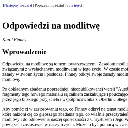
[
Następny rozdział
| Poprzedni rozdział |
Spis treści
]
Odpowiedzi na modlitwę
Karol Finney
Wprowadzenie
Odpowiedzi na modlitwę są tomem towarzyszącym "Zasadom modlitwy
związanymi z wysłuchanymi modlitwami w jego życiu. W czasie moic
zasady w swoim życiu i posłudze. Finney odkrył swoje zasady modli
modlitwę.
Po dokładnym zbadaniu poprzedniej, nieopublikowanej wersji "Autobi
fragmenty tego nowego materiału są całkiem zaskakujące i pouczając
przez jego bliskiego przyjaciela i współpracownika z Oberlin College
Aby pomóc ci w zastosowaniu tego, co Finney odkrył na temat modli
które nakłoni cię do głębszego zbadania tego, co właśnie przeczyta
modlitwy i do odnowienia naszej społeczności z Chrystusem i Jego 
powiązać i zastosować w naszym życiu. Może to być pomocą w czasie