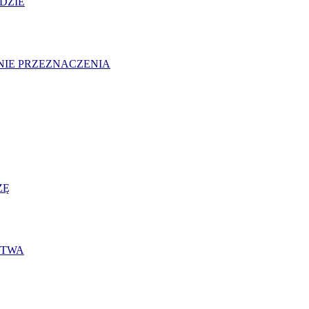
UDZIE
ANIE PRZEZNACZENIA
ZĘ
ITWA