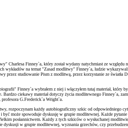
" Charlesa Finney`a, który został wydany natychmiast ze względu n
h wykładów na temat "Zasad modlitwy" Finney`a, ludzie wykazywali 
twy przez studiowanie Pism z modlitwą, przez korzystanie ze światła
ografii" Finney`a wybrałem z niej i włączyłem tutaj materiał, który b
e. Bardzo ciekawy materiał dotyczy życia modlitewnego Finney`a, zam
, profesora G.Frederick`a Wright`a.
twy, rozpoczynam każdy autobiograficzny szkic od odpowiedniego cyt
łeś i być może spowoduje dyskusję w grupie modlitewnej. Każde pytan
Wielkim posłannictwem. Każdy z tych szkiców o wysłuchanej modlitwie
 dyskusji w grupie modlitewnej, wyznania grzechów, czy przebudzeni