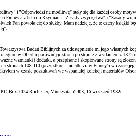
 modlitwy" i "Odpowiedzi na modlitwę" stały się dla każdej osoby mot
nia Finney'a z listu do Rzymian - "Zasady zwycięstwa" i "Zasady wolno
kolwiek Pan powoła cię do służby. Mam nadzieję, że te cztery książki 
ej".
owarzystwa Badań Biblijnych za udostępnienie mi jego własnych kopi
Kolegium w Oberlin porównując strona po stronie z wydaniem z 1875 r
e ważne wzmianki i dodatki, a przepisane i skopiowane strony są złoż
 na stronach 108-110 (przyp.tłum. - notatki żony Finney'a w czasie j
kryłem w czasie poszukiwań we wspaniałej kolekcji materiałów Olsona
r P.O.Box 7024 Rochester, Minnesota 55903, 16 wrzesień 1982r.