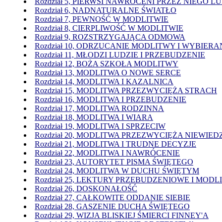
Rozdział 5, PIERWSI NAWRÓCENI PRZEZ NIEGO L
Rozdział 6, NADNATURALNE ŚWIATŁO
Rozdział 7, PEWNOŚĆ W MODLITWIE
Rozdział 8, CIERPLIWOŚĆ W MODLITWIE
Rozdział 9, ROZSTRZYGAJĄCA ODMOWA
Rozdział 10, ODRZUCANIE MODLITWY I WYBIER
Rozdział 11, MŁODZI LUDZIE I PRZEBUDZENIE
Rozdział 12, BOŻA SZKOŁA MODLITWY
Rozdział 13, MODLITWA O NOWE SERCE
Rozdział 14, MODLITWA I KAZALNICA
Rozdział 15, MODLITWA PRZEZWYCIĘŻA STRACH
Rozdział 16, MODLITWA I PRZEBUDZENIE
Rozdział 17, MODLITWA RODZINNA
Rozdział 18, MODLITWA I WIARA
Rozdział 19, MODLITWA I SPRZECIW
Rozdział 20, MODLITWA PRZEZWYCIĘŻA NIEWIED
Rozdział 21, MODLITWA I TRUDNE DECYZJE
Rozdział 22, MODLITWA I NAWRÓCENIE
Rozdział 23, AUTORYTET PISMA ŚWIĘTEGO
Rozdział 24, MODLITWA W DUCHU ŚWIĘTYM
Rozdział 25, LEKTURY PRZEBUDZENIOWE I MODL
Rozdział 26, DOSKONAŁOŚĆ
Rozdział 27, CAŁKOWITE ODDANIE SIEBIE
Rozdział 28, GASZENIE DUCHA ŚWIĘTEGO
Rozdział 29, WIZJA BLISKIEJ ŚMIERCI FINNEY'A