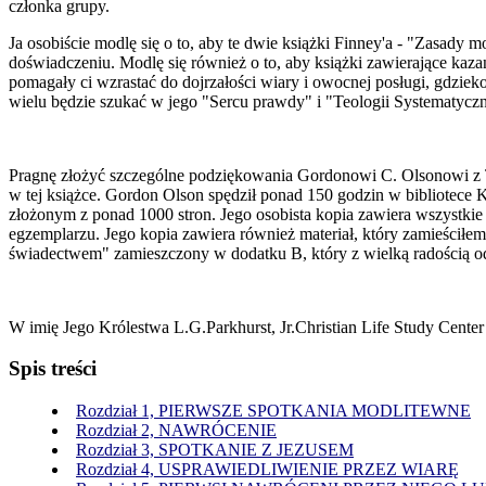
członka grupy.
Ja osobiście modlę się o to, aby te dwie książki Finney'a - "Zasady
doświadczeniu. Modlę się również o to, aby książki zawierające kaza
pomagały ci wzrastać do dojrzałości wiary i owocnej posługi, gdzie
wielu będzie szukać w jego "Sercu prawdy" i "Teologii Systematyczn
Pragnę złożyć szczególne podziękowania Gordonowi C. Olsonowi z T
w tej książce. Gordon Olson spędził ponad 150 godzin w bibliotece 
złożonym z ponad 1000 stron. Jego osobista kopia zawiera wszystki
egzemplarzu. Jego kopia zawiera również materiał, który zamieściłem
świadectwem" zamieszczony w dodatku B, który z wielką radością od
W imię Jego Królestwa L.G.Parkhurst, Jr.Christian Life Study Cente
Spis treści
Rozdział 1, PIERWSZE SPOTKANIA MODLITEWNE
Rozdział 2, NAWRÓCENIE
Rozdział 3, SPOTKANIE Z JEZUSEM
Rozdział 4, USPRAWIEDLIWIENIE PRZEZ WIARĘ