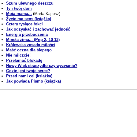
Szum ulewnego deszczu
Ty i twój dom
Moja mama...
(Marta Kajfosz)
Życie ma sens (książka)
Cztery tysiące łokci
Jak odzyskać i zachować jedność
Energia przebudzenia
Minęła zima... (Pnp 2, 10-13)
Królewska zasada miłości
Maść oczna dla ślepego
Nie milczcie!
Przełamać blokadę
Nowy Wiek straszydło czy wyzwanie?
Gdzie jest twoje serce?
Przed nami cel (książka)
Jak powiada Pismo (książka)