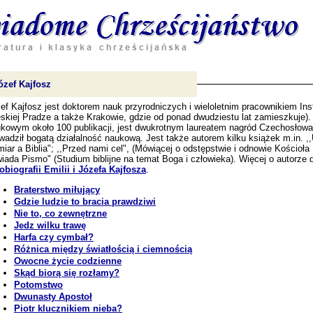
zef Kajfosz
ef Kajfosz jest doktorem nauk przyrodniczych i wieloletnim pracownikiem Ins
skiej Pradze a także Krakowie, gdzie od ponad dwudziestu lat zamieszkuje)
kowym około 100 publikacji, jest dwukrotnym laureatem nagród Czechosłowa
wadził bogatą działalność naukową. Jest także autorem kilku książek m.in. ,,
iar a Biblia"; ,,Przed nami cel", (Mówiącej o odstępstwie i odnowie Kościoła
iada Pismo" (Studium biblijne na temat Boga i człowieka). Więcej o autorze 
obiografii Emilii i Józefa Kajfosza
.
Braterstwo miłujący
Gdzie ludzie to bracia prawdziwi
Nie to, co zewnętrzne
Jedz wilku trawę
Harfa czy cymbał?
Różnica między światłością i ciemnością
Owocne życie codzienne
Skąd biorą się rozłamy?
Potomstwo
Dwunasty Apostoł
Piotr klucznikiem nieba?