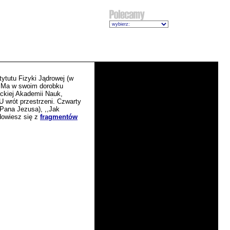
tytutu Fizyki Jądrowej (w
. Ma w swoim dorobku
ckiej Akademii Nauk,
U wrót przestrzeni. Czwarty
 Pana Jezusa), ,,Jak
dowiesz się z
fragmentów