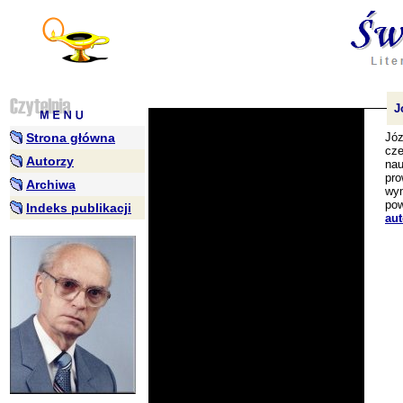
Jó
Strona główna
Józ
cze
Autorzy
nau
pro
Archiwa
wym
pow
Indeks publikacji
aut