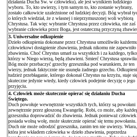
działania Ducha Św. w człowieku), ale jest wynikiem ludzkiego
wyboru. To, kto uwierzy, i tym samym to, kto zostanie wybrany,
zostało całkowicie uzależnione od ludzkiej decyzji. Bóg wybrał ty
o których wiedział, że z własnej i nieprzymuszonej woli wybiorą
Chrystusa. Tak więc wybranie Chrystusa przez człowieka, nie zaś
wybranie człowieka przez Boga, jest ostateczną przyczyną zbawie
3. Uniwersalne odkupienie
Dzieło odkupienia dokonane przez Chrystusa umożliwiło każdem
człowiekowi dostąpienie zbawienia, jednak nikomu nie zapewniło
zbawienia. Choć Chrystus umarł za wszystkich i za każdego, tylko 
którzy w Niego wierzą, będą zbawieni. Śmierć Chrystusa sprawiła
Bóg może przebaczyć grzechy grzesznika pod warunkiem, że ten
wierzy, jednak faktycznie nie usunęła żadnego grzechu. Odkupieni
tudzież przebłaganie, którego dokonał Chrystus na krzyżu, staje si
skuteczne jedynie wtedy, kiedy człowiek podejmie decyzję o jego
przyjęciu.
4. Człowiek może skutecznie opierać się działaniu Ducha
Świętego.
Duch powołuje wewnętrznie wszystkich tych, którzy są powołani
zewnętrznie przez głoszoną Ewangelię. Robi, co może, aby każde
grzesznika doprowadzić do zbawienia. Jednak ponieważ człowiek
posiada wolną wolę, może skutecznie opierać się temu powołaniu.
Duch nie może odrodzić grzesznika, zanim ten nie uwierzy. Wiara,
która jest wkładem człowieka w dzieło zbawienia, poprzedza