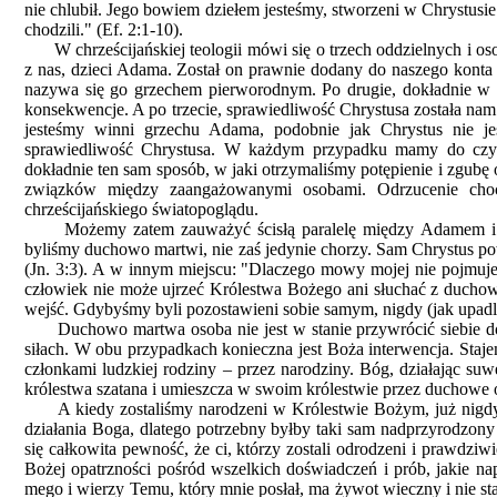
nie chlubił. Jego bowiem dziełem jesteśmy, stworzeni w Chrystus
chodzili." (Ef. 2:1-10).
W chrześcijańskiej teologii mówi się o trzech oddzielnych i os
z nas, dzieci Adama. Został on prawnie dodany do naszego konta
nazywa się go grzechem pierworodnym. Po drugie, dokładnie w t
konsekwencje. A po trzecie, sprawiedliwość Chrystusa została nam 
jesteśmy winni grzechu Adama, podobnie jak Chrystus nie je
sprawiedliwość Chrystusa. W każdym przypadku mamy do czy
dokładnie ten sam sposób, w jaki otrzymaliśmy potępienie i zgub
związków między zaangażowanymi osobami. Odrzucenie choćb
chrześcijańskiego światopoglądu.
Możemy zatem zauważyć ścisłą paralelę między Adamem i Ch
byliśmy duchowo martwi, nie zaś jedynie chorzy. Sam Chrystus pow
(Jn. 3:3). A w innym miejscu: "Dlaczego mowy mojej nie pojmujec
człowiek nie może ujrzeć Królestwa Bożego ani słuchać z duch
wejść. Gdybyśmy byli pozostawieni sobie samym, nigdy (jak upadli
Duchowo martwa osoba nie jest w stanie przywrócić siebie do
siłach. W obu przypadkach konieczna jest Boża interwencja. Staje
członkami ludzkiej rodziny – przez narodziny. Bóg, działając s
królestwa szatana i umieszcza w swoim królestwie przez duchowe 
A kiedy zostaliśmy narodzeni w Królestwie Bożym, już nigdy 
działania Boga, dlatego potrzebny byłby taki sam nadprzyrodzony 
się całkowita pewność, że ci, którzy zostali odrodzeni i prawdziw
Bożej opatrzności pośród wszelkich doświadczeń i prób, jakie n
mego i wierzy Temu, który mnie posłał, ma żywot wieczny i nie stan