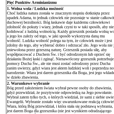
Pięć Punktów Arminianizmu
1. Wolna wola / Ludzka możność
Choć ludzka natura została w znacznym stopniu dotknięta przez
upadek Adama, to jednak człowiek nie pozostaje w stanie całkowit
duchowej bezsilności. Bóg łaskawie daje każdemu człowiekowi
zdolność do pokuty i wiary, jednak czyni to w taki sposób, aby nie
kolidować z ludzką wolnością. Każdy grzesznik posiada wolną wo
a jego los zależy od tego, w jaki sposób wykorzysta daną mu
wolność. Ludzka wolność polega na tym, że człowiek może i jest
zdolny do tego, aby wybierać dobro i odrzucać zło. Jego wola nie j
zniewolona przez grzeszną naturę. Grzesznik posiada siłę, aby
współpracować z Duchem Św. i być odrodzonym lub oprzeć się
działaniu Bożej łaski i zginąć. Nienawrócony grzesznik potrzebuje
pomocy Ducha Św., ale nie musi zostać odrodzony przez Ducha
zanim uwierzy, gdyż wiara jest aktem ludzkiej woli i poprzedza n
narodzenie. Wiara jest darem grzesznika dla Boga, jest jego wkła
w dzieło zbawienia.
2. Warunkowe wybranie
Bóg przed założeniem świata wybrał pewne osoby do zbawienia,
gdyż przewidział, że pozytywnie odpowiedzą na Jego powołanie.
Wybrał zatem tylko tych, o których wiedział, że sami z siebie uwie
Ewangelii. Wybranie zostało więc uwarunkowane reakcją człowie
Wiara, którą Bóg przewidział, i która stała się podstawą wybrania,
jest darem Boga dla grzesznika (nie jest wynikiem odradzającego