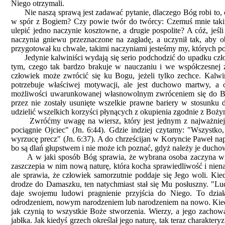
Niego otrzymali.
Nie naszą sprawą jest zadawać pytanie, dlaczego Bóg robi to, co
w spór z Bogiem? Czy powie twór do twórcy: Czemuś mnie takim 
ulepić jedno naczynie kosztowne, a drugie pospolite? A cóż, jeśl
naczynia gniewu przeznaczone na zagładę, a uczynił tak, aby 
przygotował ku chwale, takimi naczyniami jesteśmy my, których po
Jedynie kalwiniści wydają się serio podchodzić do upadku człow
tym, czego tak bardzo brakuje w nauczaniu i we współczesnej 
człowiek może zwrócić się ku Bogu, jeżeli tylko zechce. Kalwin
potrzebuje właściwej motywacji, ale jest duchowo martwy, a o
możliwości uwarunkowanej własnowolnym zwróceniem się do Bog
przez nie zostały usunięte wszelkie prawne bariery w stosunku 
udzielić wszelkich korzyści płynących z okupienia zgodnie z Boż
Zwróćmy uwagę na wiersz, który jest jednym z najważniejszych
pociągnie Ojciec" (Jn. 6:44). Gdzie indziej czytamy: "Wszystko,
wyrzucę precz" (Jn. 6:37). A do chrześcijan w Koryncie Paweł na
bo są dlań głupstwem i nie może ich poznać, gdyż należy je ducho
A w jaki sposób Bóg sprawia, że wybrana osoba zaczyna wier
zaszczepia w nim nową naturę, która kocha sprawiedliwość i nie
ale sprawia, że człowiek samorzutnie poddaje się Jego woli. Kie
drodze do Damaszku, ten natychmiast stał się Mu posłuszny. "Lu
daje swojemu ludowi pragnienie przyjścia do Niego. To działa
odrodzeniem, nowym narodzeniem lub narodzeniem na nowo. Kiedy
jak czynią to wszystkie Boże stworzenia. Wierzy, a jego zachow
jabłka. Jak kiedyś grzech określał jego naturę, tak teraz charakter