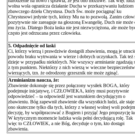
narodzenie na nowo i sprawia, że jest ono możliwe. Tak więc ludz
wolna wola ogranicza działanie Ducha w przekazywaniu ludziom
zbawczego dzieła Chrystusa. Duch Św. może pociągnąć ku
Chrystusowi jedynie tych, którzy Mu na to pozwolą. Zanim człow
pozytywnie nie zareaguje na głoszoną Ewangelię, Duch nie może 
mu życia. Dlatego Boża łaska nie jest niezwyciężona, ale może być
często jest odrzucana przez człowieka.
5. Odpadnięcie od łaski
Ci, którzy wierzą i prawdziwie dostąpili zbawienia, mogą je utraci
powodu braku wytrwania w wierze i dobrych uczynkach. Tak też 
dzieje w przypadku niektórych. Nie wszyscy arminianie zgadzają s
z tym punktem. Niektórzy z nich wierzą w wieczne bezpieczeńst
wierzących, tzn. że odrodzony grzesznik nie może zginąć.
Arminianizm naucza, że:
Zbawienie dokonuje się przez połączony wysiłek BOGA, który
podejmuje inicjatywę, i CZŁOWIEKA, który musi pozytywnie
odpowiedzieć – ta odpowiedź jest warunkiem decydującym o
zbawieniu. Bóg zapewnił zbawienie dla wszystkich ludzi, ale staje 
ono skuteczne tylko dla tych, którzy z własnej wolnej woli podejm
decyzję, by współpracować z Bogiem i przyjąć Jego propozycję ła
W krytycznym momencie ludzka wola pełni decydującą rolę. Tak
więc to CZŁOWIEK, a nie Bóg, decyduje o tym, kto dostąpi
zbawienia.