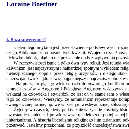
Loraine Boettner
I. Boża suwerenność
Celem tego artykułu jest przedstawienie podstawowych różnic 
czego Biblia naucza odnośnie tych kwestii. Wzajemna zależność, 
nich wkradnie się błąd, to nie pozostanie on bez wpływu na pozosta
W rzeczywistości istnieją tylko dwa typy religii. Jest religia wiar
kalwinizm, jest najczystszym i najbardziej spójnym wykładem religi
niebezpiecznego stopnia przez religię uczynków i dlatego stało 
chrześcijaństwo znajduje swój najpełniejszy i najczystszy obraz 
Na początku piątego wieku doszło do otwartego konfliktu międ
tamtych czasów – Augustyn i Pelagiusz. Augustyn wskazywał na 
wskazał na człowieka i stwierdził, że jest on w stanie sam o wł
tego od człowieka. Wierzymy, że arminianizm reprezentuje ko
ewangelicznej formie, np. we wczesnym wesleyaniźmie, zbliża się d
Żyjemy w czasach, kiedy praktycznie wszystkie kościoły histor
już ostatnie tchnienie. I prawie zawsze upadek szedł po tej samej 
unitarianizmu. A historia liberalizmu religijnego i unitarianizmu po
przetrwać. Jesteśmy przekonani, że przyszłość chrześcijaństwa 