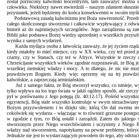
został porzucony kalwiński teocentryzm, tam zauważyć można s
człowieka. Niektórzy nawet stwierdzili – naszym zdaniem słuszni
przystanek, jeżeli będziemy do końca konsekwentni w swoim myśl
Podstawową zasadą kalwinizmu jest Boża suwerenność. Przedsta
całego skończonego stworzenia i całkowicie wypływający z odwi
historii aż do najmniejszych szczegółów. Jego zarządzenia są z
Biblii jako podstawa Bożej wiedzy uprzedniej o wszelkich przysz
wynika z samych wydarzeń.
Każda myśląca osoba z łatwością zauważy, że jej życiem rządzi si
kiedy miałoby to mieć miejsce, czy w XX wieku, czy też przed po
czarny, czy w Stanach, czy też w Afryce. Wszystkie te rzeczy z
Chrześcijanie wszystkich wieków zgodnie rozpoznawali, że Bóg jes
wszelkiej ziemskiej władzy i mocy. A to dlatego, że nic nie m
prawdziwym Bogiem. Kiedy więc oprzemy się na tej prawdzie
kalwińskie, a zaprzeczają arminiańskim.
Już z samego faktu, że Bóg stworzył wszystko, co istnieje, wy
tylko wpływa na los tego świata w jakiś ogólny sposób, ale rzecz
pył w porównaniu z Jego potęgą (Iz. 40:12-17). Pośród wszystki
egzystencji, Bóg stale wszystko kontroluje w swym niezachwiany
Bożym przyzwoleniem i to dzięki sile, którą On dał swemu stw
cokolwiek się wydarza – włączając w to również grzeszne postępo
w zgodzie z tym, co Bóg ustalił i zarządził. Zatem do jakieg
stworzonym przez Niego wszechświatem i uczynimy z Niego B
władzy nad stworzeniem, napotykamy na pewne problemy, których
Jednakże nie jest to wystarczającym powodem do tego, aby odrzuci