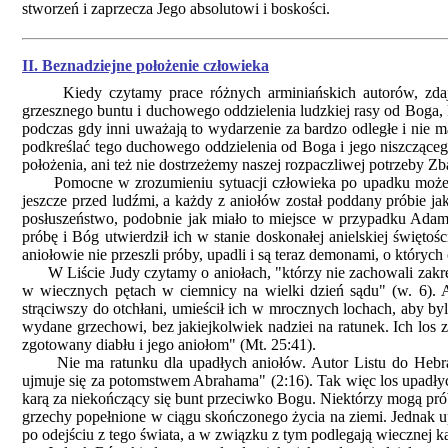
stworzeń i zaprzecza Jego absolutowi i boskości.
II. Beznadziejne położenie człowieka
Kiedy czytamy prace różnych arminiańskich autorów, zdaje się
grzesznego buntu i duchowego oddzielenia ludzkiej rasy od Boga, 
podczas gdy inni uważają to wydarzenie za bardzo odległe i nie 
podkreślać tego duchowego oddzielenia od Boga i jego niszczące
położenia, ani też nie dostrzeżemy naszej rozpaczliwej potrzeby Zb
Pomocne w zrozumieniu sytuacji człowieka po upadku może być 
jeszcze przed ludźmi, a każdy z aniołów został poddany próbie j
posłuszeństwo, podobnie jak miało to miejsce w przypadku Adam
próbę i Bóg utwierdził ich w stanie doskonałej anielskiej świętoś
aniołowie nie przeszli próby, upadli i są teraz demonami, o który
W Liście Judy czytamy o aniołach, "którzy nie zachowali zakreśl
w wiecznych pętach w ciemnicy na wielki dzień sądu" (w. 6). A 
strąciwszy do otchłani, umieścił ich w mrocznych lochach, aby by
wydane grzechowi, bez jakiejkolwiek nadziei na ratunek. Ich los z
zgotowany diabłu i jego aniołom" (Mt. 25:41).
Nie ma ratunku dla upadłych aniołów. Autor Listu do Hebrajcz
ujmuje się za potomstwem Abrahama" (2:16). Tak więc los upadłych 
karą za niekończący się bunt przeciwko Bogu. Niektórzy mogą pr
grzechy popełnione w ciągu skończonego życia na ziemi. Jednak upa
po odejściu z tego świata, a w związku z tym podlegają wiecznej k