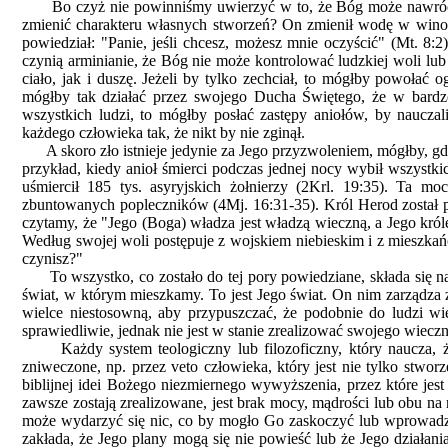
Bo czyż nie powinniśmy uwierzyć w to, że Bóg może nawrócić 
zmienić charakteru własnych stworzeń? On zmienił wodę w wino 
powiedział: "Panie, jeśli chcesz, możesz mnie oczyścić" (Mt. 8:2
czynią arminianie, że Bóg nie może kontrolować ludzkiej woli lub
ciało, jak i duszę. Jeżeli by tylko zechciał, to mógłby powołać
mógłby tak działać przez swojego Ducha Świętego, że w bardzo
wszystkich ludzi, to mógłby posłać zastępy aniołów, by naucz
każdego człowieka tak, że nikt by nie zginął.
A skoro zło istnieje jedynie za Jego przyzwoleniem, mógłby, gdy
przykład, kiedy anioł śmierci podczas jednej nocy wybił wszystk
uśmiercił 185 tys. asyryjskich żołnierzy (2Krl. 19:35). Ta mo
zbuntowanych popleczników (4Mj. 16:31-35). Król Herod został p
czytamy, że "Jego (Boga) władza jest władzą wieczną, a Jego kró
Według swojej woli postępuje z wojskiem niebieskim i z mieszkań
czynisz?"
To wszystko, co zostało do tej pory powiedziane, składa się n
świat, w którym mieszkamy. To jest Jego świat. On nim zarządza z
wielce niestosowną, aby przypuszczać, że podobnie do ludzi wi
sprawiedliwie, jednak nie jest w stanie zrealizować swojego wiec
Każdy system teologiczny lub filozoficzny, który naucza,
zniweczone, np. przez veto człowieka, który jest nie tylko stwor
biblijnej idei Bożego niezmiernego wywyższenia, przez które jest
zawsze zostają zrealizowane, jest brak mocy, mądrości lub obu na
może wydarzyć się nic, co by mogło Go zaskoczyć lub wprowadzić
zakłada, że Jego plany mogą się nie powieść lub że Jego działa