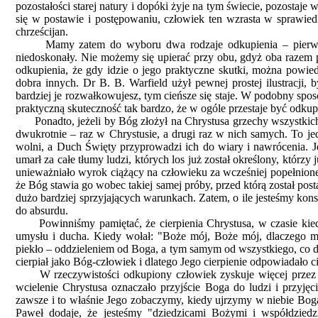
pozostałości starej natury i dopóki żyje na tym świecie, pozostaj
się w postawie i postępowaniu, człowiek ten wzrasta w sprawie
chrześcijan.
Mamy zatem do wyboru dwa rodzaje odkupienia – pierwszy jes
niedoskonały. Nie możemy się upierać przy obu, gdyż oba razem p
odkupienia, że gdy idzie o jego praktyczne skutki, można powiedz
dobra innych. Dr B. B. Warfield użył pewnej prostej ilustracji, 
bardziej je rozwałkowujesz, tym cieńsze się staje. W podobny spos
praktyczną skuteczność tak bardzo, że w ogóle przestaje być odku
Ponadto, jeżeli by Bóg złożył na Chrystusa grzechy wszystkich lu
dwukrotnie – raz w Chrystusie, a drugi raz w nich samych. To jedn
wolni, a Duch Święty przyprowadzi ich do wiary i nawrócenia. J
umarł za całe tłumy ludzi, których los już został określony, którzy
unieważniało wyrok ciążący na człowieku za wcześniej popełnione 
że Bóg stawia go wobec takiej samej próby, przed którą został pos
dużo bardziej sprzyjających warunkach. Zatem, o ile jesteśmy ko
do absurdu.
Powinniśmy pamiętać, że cierpienia Chrystusa, w czasie kiedy w
umysłu i ducha. Kiedy wołał: "Boże mój, Boże mój, dlaczego mn
piekło – oddzieleniem od Boga, a tym samym od wszystkiego, co do
cierpiał jako Bóg-człowiek i dlatego Jego cierpienie odpowiadało c
W rzeczywistości odkupiony człowiek zyskuje więcej przez odk
wcielenie Chrystusa oznaczało przyjście Boga do ludzi i przyjęc
zawsze i to właśnie Jego zobaczymy, kiedy ujrzymy w niebie Boga. 
Paweł dodaje, że jesteśmy "dziedzicami Bożymi i współdziedzi