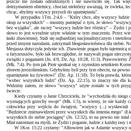
jeszcze nie zostało odrodzonych i nie nawróciło się. Tak wi
dotrzymaniem obietnicy, chociaż niektórzy uważają, że zwleka, lec
chcąc, abyśmy wszyscy przyszli do upamiętania".
W przypadku 1Tm. 2:4,6 – "Który chce, aby wszyscy ludzie byli 
okup za wszystkich" – musimy pamiętać o tym, że słowo "wszyscy
bez wyjątku", ale raczej "wszyscy ludzie bez różnicy" – Żydzi i p
słowo to jest wyraźnie użyte właśnie w tym znaczeniu. Przez w
łaski zbawiennej. Stali się najbardziej nacjonalistycznym i niet
przed innymi narodami, zatrzymali błogosławieństwa dla siebie. Na
Mesjasza dotyczyła jedynie ich. Zbawienie pogan było tajemnicą ukr
u faryzeuszów, było tak bezwzględne, że nazywali pogan nieczyst
związki z poganami (Jn. 4:9, Dz. Ap. 10:28, 11:3). Prawowierny 
(Mk. 7:4). Po tym jak Piotr spotkał się z rzymskim setnikiem Korn
zborem jerozolimskim. Gdybyśmy byli przy tym obecni, na pewno 
upamiętanie ku żywotowi" (Dz. Ap. 11:18). To była prawda, któ
"wobec wszystkich ludzi" (Dz. Ap. 22:15), to znaczy nie dla 
Widzimy zatem, że słowo "wszyscy" użyte zostało w tych przypa
świecie.
Kiedy czytamy o Janie Chrzcicielu, że "wychodziła do niego cał
wyznających grzechy swoje" (Mk. 1:5), to wiemy, że nie każdy cz
człowieka przy wejściu do świątyni, "wszyscy (...) wysławiali
"Będziecie znienawidzeni przez wszystkich dla imienia mego" (Ł
wszystkich do siebie pociągnę" (Jn. 12:32), to na pewno nie miał 
Miał natomiast na myśli, że Żydzi i poganie, ludzie z każdej rasy 
W 1Kor. 15:22 czytamy: "Albowiem jak w Adamie wszyscy umiera