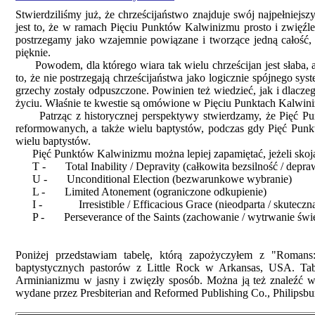
Stwierdziliśmy już, że chrześcijaństwo znajduje swój najpełnie
jest to, że w ramach Pięciu Punktów Kalwinizmu prosto i zwięźle
postrzegamy jako wzajemnie powiązane i tworzące jedną całość,
pięknie.
Powodem, dla którego wiara tak wielu chrześcijan jest słaba, a
to, że nie postrzegają chrześcijaństwa jako logicznie spójnego sys
grzechy zostały odpuszczone. Powinien też wiedzieć, jak i dlacze
życiu. Właśnie te kwestie są omówione w Pięciu Punktach Kalwin
Patrząc z historycznej perspektywy stwierdzamy, że Pięć Punk
reformowanych, a także wielu baptystów, podczas gdy Pięć Pun
wielu baptystów.
Pięć Punktów Kalwinizmu można lepiej zapamiętać, jeżeli skoja
T - Total Inability / Depravity (całkowita bezsilność / depra
U - Unconditional Election (bezwarunkowe wybranie)
L - Limited Atonement (ograniczone odkupienie)
I - Irresistible / Efficacious Grace (nieodparta / skuteczna
P - Perseverance of the Saints (zachowanie / wytrwanie świę
Poniżej przedstawiam tabelę, którą zapożyczyłem z "Romans:
baptystycznych pastorów z Little Rock w Arkansas, USA. Ta
Arminianizmu w jasny i zwięzły sposób. Można ją też znaleźć w 
wydane przez Presbiterian and Reformed Publishing Co., Philipsbu