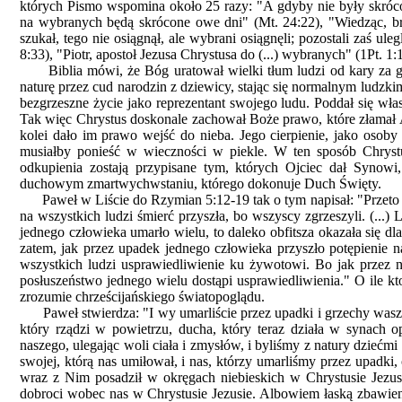
których Pismo wspomina około 25 razy: "A gdyby nie były skrócon
na wybranych będą skrócone owe dni" (Mt. 24:22), "Wiedząc, bra
szukał, tego nie osiągnął, ale wybrani osiągnęli; pozostali zaś u
8:33), "Piotr, apostoł Jezusa Chrystusa do (...) wybranych" (1Pt. 1:1)
Biblia mówi, że Bóg uratował wielki tłum ludzi od kary za grz
naturę przez cud narodzin z dziewicy, stając się normalnym ludzki
bezgrzeszne życie jako reprezentant swojego ludu. Poddał się wła
Tak więc Chrystus doskonale zachował Boże prawo, które złamał 
kolei dało im prawo wejść do nieba. Jego cierpienie, jako osoby
musiałby ponieść w wieczności w piekle. W ten sposób Chrystu
odkupienia zostają przypisane tym, których Ojciec dał Syn
duchowym zmartwychwstaniu, którego dokonuje Duch Święty.
Paweł w Liście do Rzymian 5:12-19 tak o tym napisał: "Przeto jak
na wszystkich ludzi śmierć przyszła, bo wszyscy zgrzeszyli. (...)
jednego człowieka umarło wielu, to daleko obfitsza okazała się dla
zatem, jak przez upadek jednego człowieka przyszło potępienie na
wszystkich ludzi usprawiedliwienie ku żywotowi. Bo jak przez ni
posłuszeństwo jednego wielu dostąpi usprawiedliwienia." O ile k
zrozumie chrześcijańskiego światopoglądu.
Paweł stwierdza: "I wy umarliście przez upadki i grzechy wasze,
który rządzi w powietrzu, ducha, który teraz działa w synach
naszego, ulegając woli ciała i zmysłów, i byliśmy z natury dziećmi 
swojej, którą nas umiłował, i nas, którzy umarliśmy przez upadki,
wraz z Nim posadził w okręgach niebieskich w Chrystusie Jezu
dobroci wobec nas w Chrystusie Jezusie. Albowiem łaską zbawieni j