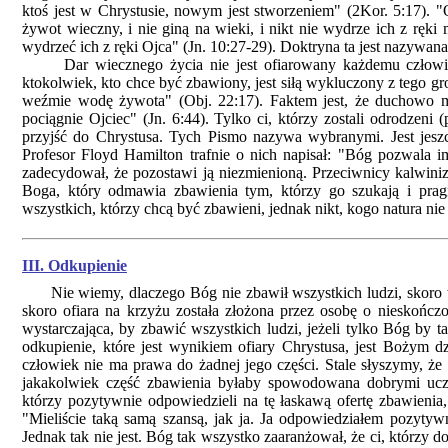
ktoś jest w Chrystusie, nowym jest stworzeniem" (2Kor. 5:17). "
żywot wieczny, i nie giną na wieki, i nikt nie wydrze ich z ręki 
wydrzeć ich z ręki Ojca" (Jn. 10:27-29). Doktryna ta jest nazyw
Dar wiecznego życia nie jest ofiarowany każdemu człowieko
ktokolwiek, kto chce być zbawiony, jest siłą wykluczony z tego gr
weźmie wodę żywota" (Obj. 22:17). Faktem jest, że duchowo ma
pociągnie Ojciec" (Jn. 6:44). Tylko ci, którzy zostali odrodzen
przyjść do Chrystusa. Tych Pismo nazywa wybranymi. Jest jesz
Profesor Floyd Hamilton trafnie o nich napisał: "Bóg pozwala
zadecydował, że pozostawi ją niezmienioną. Przeciwnicy kalwiniz
Boga, który odmawia zbawienia tym, którzy go szukają i pragn
wszystkich, którzy chcą być zbawieni, jednak nikt, kogo natura nie
III. Odkupienie
Nie wiemy, dlaczego Bóg nie zbawił wszystkich ludzi, skoro wszy
skoro ofiara na krzyżu została złożona przez osobę o nieskończone
wystarczająca, by zbawić wszystkich ludzi, jeżeli tylko Bóg by 
odkupienie, które jest wynikiem ofiary Chrystusa, jest Bożym 
człowiek nie ma prawa do żadnej jego części. Stale słyszymy, że z
jakakolwiek część zbawienia byłaby spowodowana dobrymi uczyn
którzy pozytywnie odpowiedzieli na tę łaskawą ofertę zbawienia
"Mieliście taką samą szansą, jak ja. Ja odpowiedziałem pozytyw
Jednak tak nie jest. Bóg tak wszystko zaaranżował, że ci, którzy 