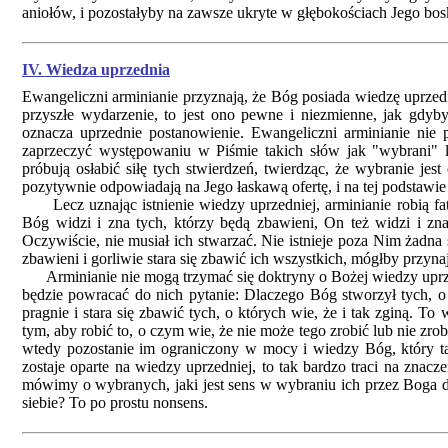
aniołów, i pozostałyby na zawsze ukryte w głębokościach Jego bosk
IV. Wiedza uprzednia
Ewangeliczni arminianie przyznają, że Bóg posiada wiedzę uprzed
przyszłe wydarzenie, to jest ono pewne i niezmienne, jak gdy
oznacza uprzednie postanowienie. Ewangeliczni arminianie nie 
zaprzeczyć występowaniu w Piśmie takich słów jak "wybrani" 
próbują osłabić siłę tych stwierdzeń, twierdząc, że wybranie jes
pozytywnie odpowiadają na Jego łaskawą ofertę, i na tej podstawie
Lecz uznając istnienie wiedzy uprzedniej, arminianie robią fa
Bóg widzi i zna tych, którzy będą zbawieni, On też widzi i zna
Oczywiście, nie musiał ich stwarzać. Nie istnieje poza Nim żadna 
zbawieni i gorliwie stara się zbawić ich wszystkich, mógłby przynaj
Arminianie nie mogą trzymać się doktryny o Bożej wiedzy uprzedni
będzie powracać do nich pytanie: Dlaczego Bóg stworzył tych, o 
pragnie i stara się zbawić tych, o których wie, że i tak zginą. T
tym, aby robić to, o czym wie, że nie może tego zrobić lub nie zro
wtedy pozostanie im ograniczony w mocy i wiedzy Bóg, który t
zostaje oparte na wiedzy uprzedniej, to tak bardzo traci na znacze
mówimy o wybranych, jaki jest sens w wybraniu ich przez Boga do
siebie? To po prostu nonsens.