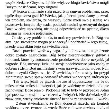
współdziedzice Chrystusa! Jakie większe błogosławieństwo mógł
Bożymi posłańcami, Jego sługami.
W końcu arminianie stają przed tym samym problemem, przed ja
ogóle dopuszcza grzech? Wiedza, jaką obecnie posiadamy, pozwala
ten problem, stwierdza, że wszyscy ludzie mieli swoją szansę w 
pozostawia innych, aby nadal podążali swoimi grzesznymi drogami
Bożą wiedzę uprzednią, nie mogą odpowiedzieć na pytanie, dlacze
skazani na wieczne potępienie.
Co się tyczy problemu zła, to możemy powiedzieć, że Bóg stworz
aby Jego stworzenie mogło je zobaczyć i podziwiać – Jego istotę,
przede wszystkim Jego sprawiedliwością.
Boża sprawiedliwość wymaga, aby dobro zostało nagrodzone, a zł
dobro zostało nagrodzone. Bóg byłby niesprawiedliwy, gdyby z
robotami, które by automatycznie produkowały dobre uczynki, ja
nagrodę. Bóg stworzył ludzi na swoje podobieństwo jako osoby 
dobrem i złem. Bóg manifestuje swoją sprawiedliwość wobec tych,
dobre uczynki Chrystusa, ich Zbawiciela, które zostały im przypi
Manifestuje swoją sprawiedliwość również wobec tych, których po
Tak więc, jeżeli by grzech nie został dopuszczony, nie byłob
miłosierdzia, miłości i świętości, jak je widzimy w dziele odkup
zachowując Boże prawo. Podobnie jak to było w przypadku Adama,
być posłuszni, zostali utwierdzeni w świętości. Nie doświadczyli 
zbawieniu, wtedy aniołowie słuchać będą w zadziwieniu". I właśni
Zatem stwierdzamy, że Bóg dopuścił grzech, ale kontroluje 
wykluczony ze stworzenia, wtedy Boże cudowne atrybuty nigdy nie