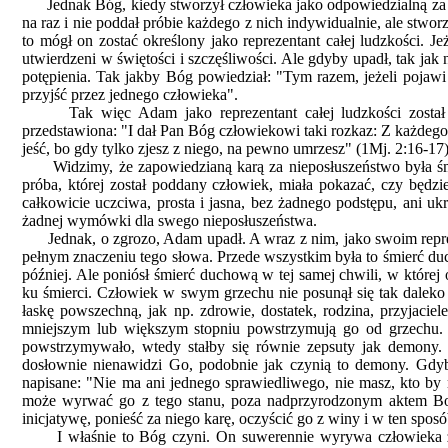
Jednak Bóg, kiedy stworzył człowieka jako odpowiedzialną za swo
na raz i nie poddał próbie każdego z nich indywidualnie, ale stwor
to mógł on zostać określony jako reprezentant całej ludzkości. 
utwierdzeni w świętości i szczęśliwości. Ale gdyby upadł, tak jak
potępienia. Tak jakby Bóg powiedział: "Tym razem, jeżeli pojawi 
przyjść przez jednego człowieka".
Tak więc Adam jako reprezentant całej ludzkości został po
przedstawiona: "I dał Pan Bóg człowiekowi taki rozkaz: Z każdego 
jeść, bo gdy tylko zjesz z niego, na pewno umrzesz" (1Mj. 2:16-17)
Widzimy, że zapowiedzianą karą za nieposłuszeństwo była śmie
próba, której został poddany człowiek, miała pokazać, czy będ
całkowicie uczciwa, prosta i jasna, bez żadnego podstępu, ani uk
żadnej wymówki dla swego nieposłuszeństwa.
Jednak, o zgrozo, Adam upadł. A wraz z nim, jako swoim reprez
pełnym znaczeniu tego słowa. Przede wszystkim była to śmierć duc
później. Ale poniósł śmierć duchową w tej samej chwili, w której 
ku śmierci. Człowiek w swym grzechu nie posunął się tak daleko 
łaskę powszechną, jak np. zdrowie, dostatek, rodzina, przyjaci
mniejszym lub większym stopniu powstrzymują go od grzechu. J
powstrzymywało, wtedy stałby się równie zepsuty jak demony. 
dosłownie nienawidzi Go, podobnie jak czynią to demony. Gdyby 
napisane: "Nie ma ani jednego sprawiedliwego, nie masz, kto by r
może wyrwać go z tego stanu, poza nadprzyrodzonym aktem Boż
inicjatywę, ponieść za niego karę, oczyścić go z winy i w ten spos
I właśnie to Bóg czyni. On suwerennie wyrywa człowieka z k