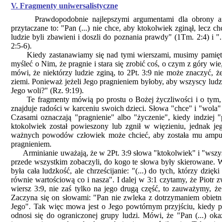
V. Fragmenty uniwersalistyczne
Prawdopodobnie najlepszymi argumentami dla obrony arminia
przytaczane to: "Pan (...) nie chce, aby ktokolwiek zginął, lecz 
ludzie byli zbawieni i doszli do poznania prawdy" (1Tm. 2:4) i ".
2:5-6).
Kiedy zastanawiamy się nad tymi wierszami, musimy pamiętać
myśleć o Nim, że pragnie i stara się zrobić coś, o czym z góry wi
mówi, że niektórzy ludzie zginą, to 2Pt. 3:9 nie może znaczyć, ż
ziemi. Ponieważ jeżeli Jego pragnieniem byłoby, aby wszyscy ludzi
Jego woli?" (Rz. 9:19).
Te fragmenty mówią po prostu o Bożej życzliwości i o tym, że n
znajduje radości w karceniu swoich dzieci. Słowa "chce" i "wol
Czasami oznaczają "pragnienie" albo "życzenie", kiedy indziej "
ktokolwiek został powieszony lub zgnił w więzieniu, jednak j
ważnych powodów człowiek może chcieć, aby została mu amputow
pragnieniem.
Arminianie uważają, że w 2Pt. 3:9 słowa "ktokolwiek" i "wszys
przede wszystkim zobaczyli, do kogo te słowa były skierowane. W
była cała ludzkość, ale chrześcijanie: "(...) do tych, którzy dzi
równie wartościową co i nasza". I dalej w 3:1 czytamy, że Piot
wiersz 3:9, nie zaś tylko na jego drugą część, to zauważymy, ż
Zaczyna się on słowami: "Pan nie zwleka z dotrzymaniem obietnic
Jego". Tak więc mowa jest o Jego powtórnym przyjściu, kiedy pr
odnosi się do ograniczonej grupy ludzi. Mówi, że "Pan (...) o