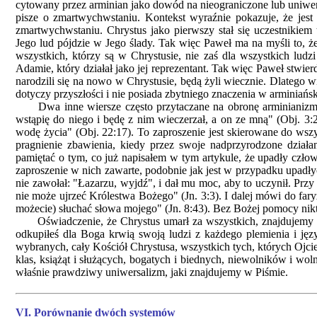
cytowany przez arminian jako dowód na nieograniczone lub uniwe
pisze o zmartwychwstaniu. Kontekst wyraźnie pokazuje, że jes
zmartwychwstaniu. Chrystus jako pierwszy stał się uczestnikiem
Jego lud pójdzie w Jego ślady. Tak więc Paweł ma na myśli to, że
wszystkich, którzy są w Chrystusie, nie zaś dla wszystkich ludz
Adamie, który działał jako jej reprezentant. Tak więc Paweł stwier
narodzili się na nowo w Chrystusie, będą żyli wiecznie. Dlatego wi
dotyczy przyszłości i nie posiada zbytniego znaczenia w arminiańsk
Dwa inne wiersze często przytaczane na obronę arminianizmu to:
wstąpię do niego i będę z nim wieczerzał, a on ze mną" (Obj. 3:2
wodę życia" (Obj. 22:17). To zaproszenie jest skierowane do wsz
pragnienie zbawienia, kiedy przez swoje nadprzyrodzone dział
pamiętać o tym, co już napisałem w tym artykule, że upadły człow
zaproszenie w nich zawarte, podobnie jak jest w przypadku upadły
nie zawołał: "Łazarzu, wyjdź", i dał mu moc, aby to uczynił. Przy
nie może ujrzeć Królestwa Bożego" (Jn. 3:3). I dalej mówi do far
możecie) słuchać słowa mojego" (Jn. 8:43). Bez Bożej pomocy nikt n
Oświadczenie, że Chrystus umarł za wszystkich, znajdujemy w 
odkupiłeś dla Boga krwią swoją ludzi z każdego plemienia i jęz
wybranych, cały Kościół Chrystusa, wszystkich tych, których Ojcie
klas, książąt i służących, bogatych i biednych, niewolników i wol
właśnie prawdziwy uniwersalizm, jaki znajdujemy w Piśmie.
VI. Porównanie dwóch systemów