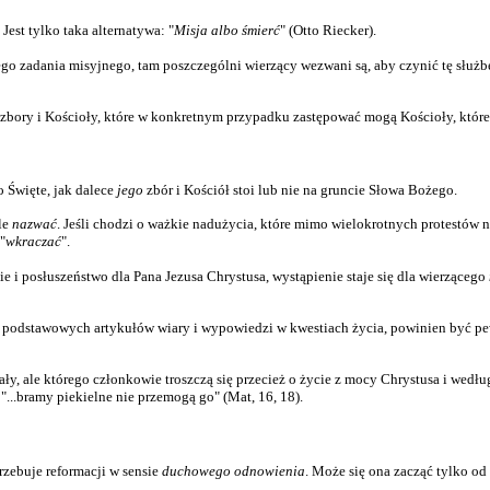
est tylko taka alternatywa: "
Misja albo śmierć
" (Otto Riecker).
tego zadania misyjnego, tam poszczególni wierzący wezwani są, aby czynić tę służ
zbory i Kościoły, które w konkretnym przypadku zastępować mogą Kościoły, które 
 Święte, jak dalece
jego
zbór i Kościół stoi lub nie na gruncie Słowa Bożego.
le
nazwać
. Jeśli chodzi o ważkie nadużycia, które mimo wielokrotnych protestów ni
"
wkraczać
".
e i posłuszeństwo dla Pana Jezusa Chrystusa, wystąpienie staje się dla wierzącego
ich podstawowych artykułów wiary i wypowiedzi w kwestiach życia, powinien być p
ały, ale którego członkowie troszczą się przecież o życie z mocy Chrystusa i wedł
...bramy piekielne nie przemogą go" (Mat, 16, 18).
rzebuje reformacji w sensie
duchowego odnowienia
. Może się ona zacząć tylko od