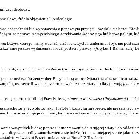
gii czy ideolodzy.
inne słowa, źródła objawienia lub ideologie.
szające techniki lub wyobrażenia o ponownym przyjęciu powłoki cielesnej. Nie dzi
Bożym, za pomocą marzycielskiego oczekiwania światowego królestwa pokoju, któr
owem Bożym
, którego mamy słuchać, ufać mu w życiu i umieraniu, i być mu posłus
kże inne jeszcze wydarzenia i moce, postaci i prawdy" (Artykuł 1 Barmeńskiej Dekl
ez pokutę i przemianę wielu
jednostek
w nową
społeczność
w Duchu - początkowo n
k jest nieposłuszeństwem wobec Boga, hańbą wobec świata i paraliżowaniem nakazu 
angelii, usprawiedliwienie grzesznika wyłącznie z wiary i odkryją swoją
jedność w
dnością kosztem biblijnej Prawdy, lecz
jednością w prawdzie Chrystusowej
(Jan 14,
sa, zachowują jego Słowo jako "Prawdę", którzy są na świecie, ale nie są z tego świ
ami, która prześladuje przymusem, terrorem i w końcu przemocą tych, którzy pozo
anie wszystkich ludów, poprzez jasne wezwanie do ratującej wiary i do oddania ż
polityczne i próby samozbawienia się ludzkości - rozumiejącej siebie jako niezal
zasiądzie w świątyni Bożej, podając się za Boga" (2 Tes. 2, 4).