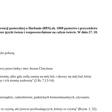
rencji pastorskiej w Durbanie (RPA) ok. 1000 pastorów i przywódców
sze języki świata i rozpowszechnione na całym świecie. W dniu 27. 10.
było pokutą.
lecz przez łaskę i moc Jezusa Chrystusa.
iemię, albo gdy ześlę zarazę na mój lud, i ukorzy się mój lud, który
 i ich ziemię uzdrowię" (2 Kr. 7,13-14).
, nierządzie, cudzołóstwie, praktykach homoseksualnych, używaniu
to czynią, ale jeszcze pochwalają tych, którzy to czynią" (Rzym. 1, 32).