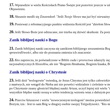
17.
Wprawdzie w wielu Kościołach Pismo Święte jest
pozornie
jeszcze w uż
Objawieniu.
18.
Słusznie modli się Zinzendorf: "Jeśli
Twoje Słowo
ma już być nieważnym
19.
Ponieważ z reformacyjnego punktu widzenia Kościół jest "
dziełem Sło
20.
Jeśli Słowo Boże jest odrzucane, nie trzeba się dziwić skutkom: Za po
Zanik biblijnej nauki o Bogu
21.
Zanik biblijnej nauki zaczyna się zanikiem biblijnego zrozumienia B
sprawiedliwości
, albo nie do poznania zmienia ich znaczenie.
22.
Kto zaprzecza, że poświadczone w Biblii
cuda i proroctwa
zdarzyły się
racjonalistycznych filozofów, ale nie "Bogiem Abrahama, Bogiem Izaaka, B
Zanik biblijnej nauki o Chrystusie
23.
Jeśli dziś "teologowie" twierdzą, że Jezus Chrystus jest tylko
człowieki
z martwych, nie wstąpił do Nieba ani nie powróci widzialnie i cieleśnie w 
po Chrystusie znany głosiciel błędnej nauki
Ariusz
, uczył lepiej niż wiel
wszystkie błędne nauki noszą w sobie tendencję wzrostu wraz z dalszym pos
24.
Przeciw Ariuszowi i wielu "nowoczesnym teologom" można powiedzieć:
Bożym, tzn.: Jest to sam Bóg w drugiej osobie swojej Trójjedyności. "Kto ma