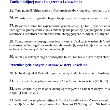
Zanik biblijnej nauki o grzechu i zbawieniu
25.
Tam, gdzie Biblijna nauka o
Chrystusie
pozbawiona jest treści, tam to 
26.
W następstwie tego albo bagatelizuje się grzech i zaprzecza ważności 
27.
Bagatelizowanie lub
zaprzeczanie grzechowi
w jego biblijnym sensie w
Pornografia, przerywanie ciąży i eutanazja nie powinny być potępiane, a 
światłość, a światłość w ciemność, zamieniają gorycz w słodycz, a słodycz w
28.
Samozbawienie
propagowane jest otwarcie lub skrycie w różnych "modny
Chrystusa, w "teologii" wyzwolenia lub rewolucji, które kierują swoje nadz
technik, które mają służyć samorealizacji.
29.
Jednak w dalszym ciągu obowiązuje to, że "nie ma
w nikim innym
zbawi
Przeniknięcie obcych duchów w sferę kościelną
30.
Im bardziej jakiś Kościół dopasowuje się do
ducha czasu
, tym bardziej
31.
Te obce duchy rządzą w
ideologiach
i
religiach
tego świata (Ef. 6, 12).
32.
Jeśli twierdzi się, że te obce duchy są
identyczne
z Duchem Bożym, to oka
Bogu" (1 Kor. 10, 20).
33.
Jeśli podczas międzyreligijnych "spotkań modlitewnych" stale wywołuje
chrześcijaństwu biblijnego hasła roku: "Jam jest PAN, Bóg twój...Nie będzi