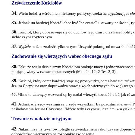
Zeświecczenie Kościołów
34.
Wielu ludzi, a wśród nich niektórzy politycy, czeka na
wyjaśniające sł
35.
Jednak im bardziej Kościół chce być "na czasie" i "otwarty na świat", 
36.
Kościół, który dopasowuje się do duchów tego czasu oraz haseł polityki,
siebie czyni zbytecznym.
37.
Wyjście
można znaleźć tylko w tym: Uczynić pokutę, od nowa słuchać S
Zachowanie się wierzących wobec obecnego sądu
38.
Fakt, że wielu dzisiejszym Kościołom brakuje mocy i jednoznaczności
ratującej wiary w czasach ostatecznych (Mat. 24, 12; 2 Tes. 2, 3).
39.
Kościół, który coraz bardziej staje się
prostytutką
, coraz bardziej zrów
Jezusa Chrystusa oraz doprowadza prawdziwych wierzących do większego uc
40.
Mimo to
wierzący
wezwani są, by nadal wierzyć, kochać i ufać, jak równ
41.
Jednak wierzący wezwani są przede wszystkim, by pozostać
wiernymi
P
naśladowania Jezusa Chrystusa: "Idźcie tedy i czyńcie uczniami wszystkie n
Trwanie w nakazie misyjnym
42.
Nakaz misyjny trwa równolegle ze zwiedzeniem i skończy się dopiero w
odpowiedzią
wierzących na różnorakie zwiedzenia.