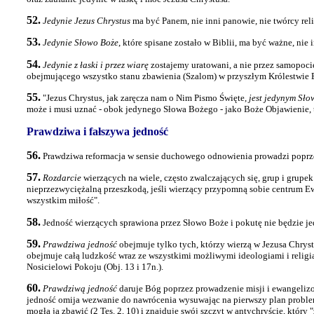
52.
Jedynie Jezus Chrystus
ma być Panem, nie inni panowie, nie twórcy reli
53.
Jedynie Słowo Boże
, które spisane zostało w Biblii, ma być ważne, nie 
54.
Jedynie z łaski i przez wiarę
zostajemy uratowani, a nie przez samopocie
obejmującego wszystko stanu zbawienia (Szalom) w przyszłym Królestwie 
55.
"Jezus Chrystus, jak zaręcza nam o Nim Pismo Święte,
jest jedynym Sł
może i musi uznać - obok jedynego Słowa Bożego - jako Boże Objawienie, ta
Prawdziwa i fałszywa jedność
56.
Prawdziwa reformacja w sensie duchowego odnowienia prowadzi poprz
57.
Rozdarcie
wierzących na wiele, często zwalczających się, grup i grupe
nieprzezwyciężalną przeszkodą, jeśli wierzący przypomną sobie centrum Ew
wszystkim miłość".
58.
Jedność wierzących sprawiona przez Słowo Boże i pokutę nie będzie je
59.
Prawdziwa jedność
obejmuje tylko tych, którzy wierzą w Jezusa Chrystu
obejmuje całą ludzkość wraz ze wszystkimi możliwymi ideologiami i religi
Nosicielowi Pokoju (Obj. 13 i 17n.).
60.
Prawdziwą jedność
daruje Bóg poprzez prowadzenie misji i ewangelizow
jedność omija wezwanie do nawrócenia wysuwając na pierwszy plan problemy 
mogła ją zbawić (2 Tes. 2, 10) i znajduje swój szczyt w antychryście, który "