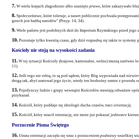
7.
W wielu krajach złagodzono albo usunięto
prawo
, które zakazywało blu
8.
Społeczeństwo, które toleruje, a nawet publicznie pochwala postępowanie
grzech jest hańbą narodów" (Przyp. 14, 34).
9.
Wiele państw jest podobnych dziś do Imperium Rzymskiego przed jego 
10.
Pozostaje tylko kwestią czasu, gdy dziś
rozpadną się
także te systemy 
Kościoły nie stoją na wysokości zadania
11.
W tej sytuacji Kościoły (krajowe, kantonalne, wolne) muszą zarówno lok
11).
12.
Jeśli tego nie robią, to są pod sądem, który Bóg wypowiada nad
niewie
drogą tak, abyś uratował jego życie, wtedy ten bezbożny umrze z powodu sw
13.
Pojedynczy ludzie i grupy wewnątrz Kościołów stawiają odważnie opór
przykazań.
14.
Kościół, który poddaje się ideologii ducha czasów, traci
orientacj
ę.
15.
Kościół
, który stracił orientację, nie może już pokazać
jednostce
kierun
Porzucenie Pisma Świętego
16.
Utrata orientacji zaczęła się wraz z porzuceniem
podstawy
wszelkiej wia