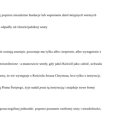
bę poprzez niezależne fundacje lub wspieranie
dzieł misyjnych
wiernych
odpadły od chrześcijańskiej wiary.
e zostają usunięte, pozostaje mu tylko albo cierpienie, albo wystąpienie z
nieuniknione
- a mianowicie wtedy, gdy jakiś Kościół jako całość, uchwala
ewny, że
nie
występuje z Kościoła Jezusa Chrystusa, lecz tylko z instytucji,
ug Pisma Świętego, żyje nadal
poza
tą instytucją i znajduje nowe formy
 poszczególnej jednostki: poprzez poznanie osobistej winy i nieudolności,