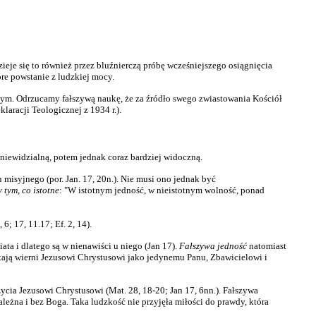
eje się to również przez bluźnierczą próbę wcześniejszego osiągnięcia
e powstanie z ludzkiej mocy.
znym. Odrzucamy fałszywą naukę, że za źródło swego zwiastowania Kościół
aracji Teologicznej z 1934 r.).
iewidzialną, potem jednak coraz bardziej widoczną.
misyjnego (por. Jan. 17, 20n.). Nie musi ono jednak być
 tym, co istotne
: "W istotnym jedność, w nieistotnym wolność, ponad
 6; 17, 11.17; Ef. 2, 14).
ata i dlatego są w nienawiści u niego (Jan 17).
Fałszywa jedność
natomiast
stają wierni Jezusowi Chrystusowi jako jedynemu Panu, Zbawicielowi i
ycia Jezusowi Chrystusowi (Mat. 28, 18-20; Jan 17, 6nn.). Fałszywa
eżna i bez Boga. Taka ludzkość nie przyjęła miłości do prawdy, która