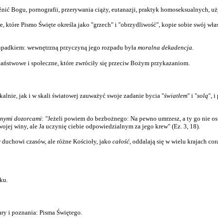
źnić Bogu, pornografii, przerywania ciąży, eutanazji, praktyk homoseksualnych, u
, które Pismo Święte określa jako "grzech" i "obrzydliwość", kopie sobie swój wła
upadkiem: wewnętrzną przyczyną jego rozpadu była
moralna dekadencja
.
państwowe i społeczne, które zwróciły się przeciw Bożym przykazaniom.
alnie, jak i w skali światowej zauważyć swoje zadanie bycia "
światłem
" i "
solą
", 
rnymi dozorcami
: "Jeżeli powiem do bezbożnego: Na pewno umrzesz, a ty go nie os
ojej winy, ale Ja uczynię ciebie odpowiedzialnym za jego krew" (Ez. 3, 18).
 duchowi czasów, ale różne Kościoły, jako
całość
, oddalają się w wielu krajach c
ku.
ry i poznania: Pisma Świętego.