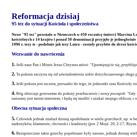
Reformacja dzisiaj
95 tez do sytuacji Kościoła i społeczeństwa
Nowe "95 tez" powstało w Niemczech w 450 rocznicę śmierci Marcina Lut
kościelnych z 14 krajów i ponad 50 denominacji przyjęło je jednogłośnie
1996 r. tezy te - podobnie jak tezy Lutra - zostały przybite do drzwi ko
Wezwanie do nawrócenia
1.
Jeśli nasz Pan i Mistrz Jezus Chrystus mówi: "
Upamiętajcie się, przybliż
2.
Ta pokuta zaczyna się od
uświadomienia sobie
dotychczasowego złego p
3.
Jeśli pokuta jest szczera, prowadzi do tego, że jednostki oraz Kościoły
ni
4.
Bóg obiecuje gotowemu do pokuty
przebaczenie i nowy początek
: "Gdy 
nazwany jest moim imieniem, i będą się modlić i szukać mojego oblicza, i od
Obecna sytuacja społeczna
5.
Człowiek jednak znalazł dzisiaj upodobanie w wielu
grzechach
, np. w 
narkotyków, kłamstwie, chciwości i kradzieży (por. 2 Mojż. 20, 2-17; Rzym. 1
6.
Bezsprzecznie takie grzechy popełniane były zawsze, jednak dzisiaj wiel