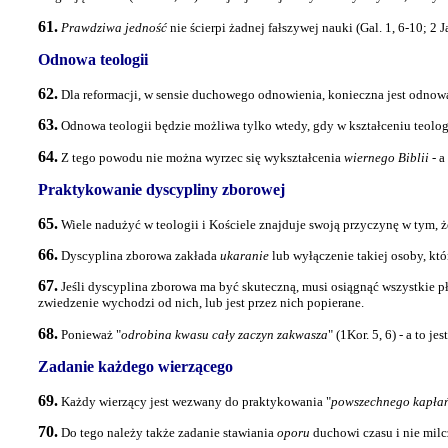
61.
Prawdziwa jedność
nie ścierpi żadnej fałszywej nauki (Gal. 1, 6-10; 2 
Odnowa teologii
62.
Dla reformacji, w sensie duchowego odnowienia, konieczna jest odno
63.
Odnowa teologii będzie możliwa tylko wtedy, gdy w kształceniu teol
64.
Z tego powodu nie można wyrzec się wykształcenia
wiernego Biblii
- a
Praktykowanie dyscypliny zborowej
65.
Wiele nadużyć w teologii i Kościele znajduje swoją przyczynę w tym, że
66.
Dyscyplina zborowa zakłada
ukaranie
lub wyłączenie takiej osoby, któr
67.
Jeśli dyscyplina zborowa ma być skuteczną, musi osiągnąć wszystkie pła
zwiedzenie wychodzi od nich, lub jest przez nich popierane.
68.
Ponieważ "
odrobina kwasu cały zaczyn zakwasza
" (1Kor. 5, 6) - a to 
Zadanie każdego wierzącego
69.
Każdy wierzący jest wezwany do praktykowania "
powszechnego kapła
70.
Do tego należy także zadanie stawiania
oporu
duchowi czasu i nie milc