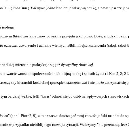
Jan 9-11; Juda 3nn.).
Fałszywa jedność
toleruje fałszywą naukę, a nawet jeszcze ją w
wa
teologii
.
ogicznym
Biblia
zostanie znów poważnie przyjęta jako Słowo Boże, a ludzki rozum p
 to oznacza: utworzenie i uznanie wiernych Biblii miejsc kształcenia (szkół, szkół
 w dużej mierze nie praktykuje się już
dyscypliny zborowej
.
a otwarcie wnosi do społeczności niebiblijną naukę i sposób życia (1 Kor. 5, 2; 2 J
szczyzny hierarchii kościelnej (porządek starszeństwa) i nie może zatrzymać się 
jest tym bardziej ważne, jeśli "kwas" odnosi się do osób na wpływowych stanowiskach
ństwa
" (por. 1 Piotr 2, 9), a to oznacza: dostrzegać swój chrześcijański mandat do 
zenie w przypadku niebiblijnego rozwoju sytuacji. Walczymy "nie przemocą, lecz 