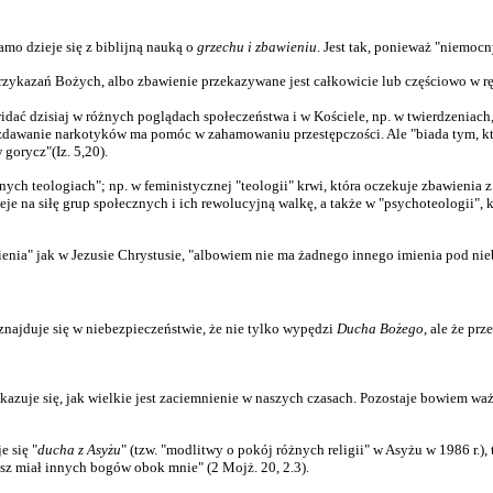
samo dzieje się z biblijną nauką o
grzechu i zbawieniu
. Jest tak, ponieważ "niemocn
przykazań Bożych, albo zbawienie przekazywane jest całkowicie lub częściowo w r
idać dzisiaj w różnych poglądach społeczeństwa i w Kościele, np. w twierdzeniach
rozdawanie narkotyków ma pomóc w zahamowaniu przestępczości. Ale "biada tym, k
 gorycz"(Iz. 5,20).
ch teologiach"; np. w feministycznej "teologii" krwi, która oczekuje zbawienia z 
ieje na siłę grup społecznych i ich rewolucyjną walkę, a także w "psychoteologii",
enia" jak w Jezusie Chrystusie, "albowiem nie ma żadnego innego imienia pod nie
 znajduje się w niebezpieczeństwie, że nie tylko wypędzi
Ducha Bożego
, ale że pr
zuje się, jak wielkie jest zaciemnienie w naszych czasach. Pozostaje bowiem ważn
 się "
ducha z Asyżu
" (tzw. "modlitwy o pokój różnych religii" w Asyżu w 1986 r.
esz miał innych bogów obok mnie" (2 Mojż. 20, 2.3).