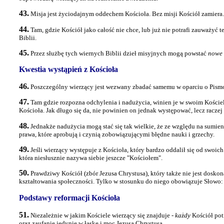
43.
Misja jest życiodajnym oddechem Kościoła. Bez misji Kościół zamiera. J
44.
Tam, gdzie Kościół jako całość nie chce, lub już nie potrafi zauważyć 
Biblii.
45.
Przez służbę tych wiernych Biblii dzieł misyjnych mogą powstać
nowe
Kwestia wystąpień z Kościoła
46.
Poszczególny wierzący jest wezwany zbadać samemu w oparciu o Pismo
47.
Tam gdzie rozpozna odchylenia i nadużycia, winien je w swoim Koście
Kościoła. Jak długo się da, nie powinien on jednak występować, lecz raczej 
48.
Jednakże nadużycia mogą stać się tak wielkie, że ze względu na sumieni
prawa, które aprobują i czynią zobowiązującymi błędne nauki i grzechy.
49.
Jeśli wierzący występuje z Kościoła, który bardzo oddalił się od swo
która niesłusznie nazywa siebie jeszcze "Kościołem".
50.
Prawdziwy Kościół (zbór Jezusa Chrystusa), który także nie jest doskon
kształtowania społeczności. Tylko w stosunku do niego obowiązuje Słowo: "
Podstawy reformacji Kościoła
51.
Niezależnie w jakim Kościele wierzący się znajduje -
każdy
Kościół pot
oraz zaufanie jedynie w łaskę i moc Jezusa Chrystusa.