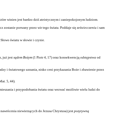
tóre winien jest bardzo dziś ateistycznym i zaniepokojonym ludziom.
cz zostanie porwany przez wir tego świata. Poddaje się
zeświecczeniu
i sam
Słowo światu w słowie i czynie.
, już jest
sądem Bożym
(1 Piotr 4, 17) oraz konsekwencją
odstępstwa
od
ładzy i światowego uznania, nisko ceni przykazania Boże i zbawienie przez
at. 5, 44).
ieszania i przypodobania światu oraz wezwać możliwie wielu ludzi do
 nawrócenia niewierzących do Jezusa Chrystusa) jest
pozytywną