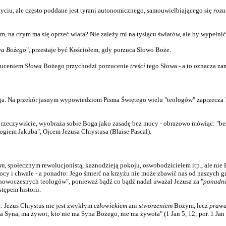
yciu, ale często poddane jest tyrani autonomicznego, samouwielbiającego się
roz
, na czym ma się oprzeć wiara? Nie zależy mi na tysiącu światów, ale by wypełni
wa Bożego
", przestaje być Kościołem, gdy porzuca Słowo Boże.
rzuceniem
Słowa
Bożego przychodzi porzucenie
treści
tego Słowa - a to oznacza zan
oga. Na przekór jasnym wypowiedziom Pisma Świętego wielu "teologów" zaprzecza
 rzeczywiście, wyobraża sobie Boga jako zasadę bez mocy - obrazowo mówiąc: "bez
ogiem Jakuba", Ojcem Jezusa Chrystusa (Blaise Pascal).
em
, społecznym rewolucjonistą, kaznodzieją pokoju, oswobodzicielem itp., ale nie B
mocy i chwale - a ponadto: Jego śmierć na krzyżu nie może zbawić nas od naszych g
u "nowoczesnych teologów", ponieważ bądź co bądź nadal uważał Jezusa za "
ponadna
tępem historii.
 Jezus Chrystus nie jest zwykłym
człowiekiem
ani
stworzeniem
Bożym, lecz
prawd
 Syna, ma żywot; kto nie ma Syna Bożego, nie ma żywota" (1 Jan 5, 12; por. 1 Jan 2,