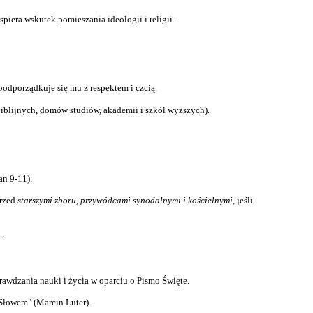
spiera wskutek pomieszania ideologii i religii.
odporządkuje się mu z respektem i czcią.
 biblijnych, domów studiów, akademii i szkół wyższych).
an 9-11).
przed
starszymi zboru, przywódcami synodalnymi i kościelnymi
, jeśli
 .
sprawdzania nauki i życia w oparciu o Pismo Święte.
Słowem" (Marcin Luter).