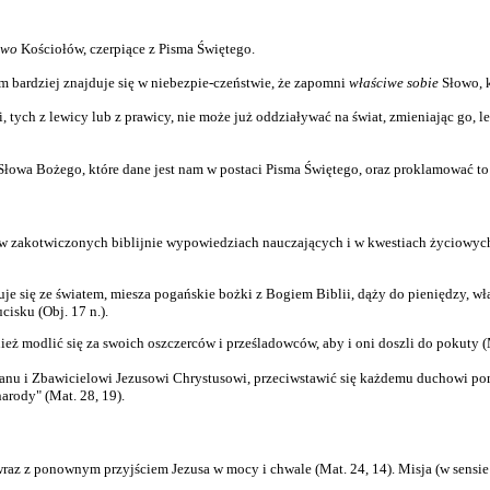
owo
Kościołów, czerpiące z Pisma Świętego.
tym bardziej znajduje się w niebezpie-czeństwie, że zapomni
właściwe sobie
Słowo, k
 tych z lewicy lub z prawicy, nie może już oddziaływać na świat, zmieniając go, le
łowa Bożego, które dane jest nam w postaci Pisma Świętego, oraz proklamować to 
 w zakotwiczonych biblijnie wypowiedziach nauczających i w kwestiach życiowych
nuje się ze światem, miesza pogańskie bożki z Bogiem Biblii, dąży do pieniędzy, w
isku (Obj. 17 n.).
ież modlić się za swoich oszczerców i prześladowców, aby i oni doszli do pokuty (M
anu i Zbawicielowi Jezusowi Chrystusowi, przeciwstawić się każdemu duchowi pom
arody" (Mat. 28, 19).
raz z ponownym przyjściem Jezusa w mocy i chwale (Mat. 24, 14). Misja (w sensie