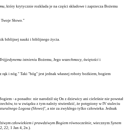
umu
, który krytycznie rozkłada je na części składowe i zaprzecza Bożemu
ć Twoje Słowo."
ik biblijnej nauki i biblijnego życia.
Trójjedynemu istnieniu
Bożemu, Jego
wszechmocy
,
świętości
i
 rąk i nóg." Taki "bóg" jest jednak własnej roboty bożkiem, bogiem
ogiem - a ponadto: nie narodził się On z dziewicy ani cieleśnie nie powstał
rzechów, to w związku z tym należy stwierdzić, że potępiony w IV stuleciu
turalnego Logosa (Słowo
)", a nie za zwykłego tylko człowieka. Jednak
ziwym człowiekiem i prawdziwym Bogiem równocześnie
, wiecznym
Synem
 22; 1 Jan 4, 2n.).