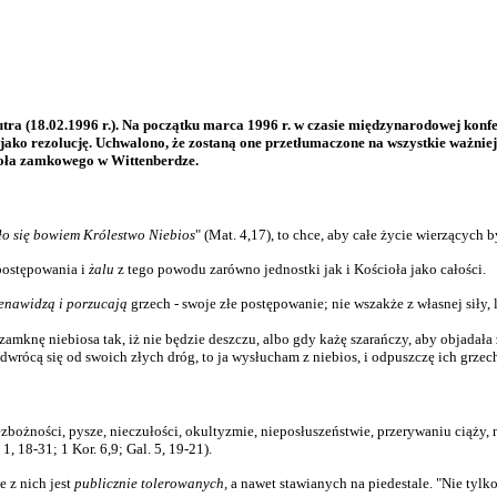
ra (18.02.1996 r.). Na początku marca 1996 r. w czasie międzynarodowej konfe
 jako rezolucję. Uchwalono, że zostaną one przetłumaczone na wszystkie ważniej
ścioła zamkowego w Wittenberdze.
yło się bowiem Królestwo Niebios
" (Mat. 4,17), to chce, aby całe życie wierzących 
ostępowania i
żalu
z tego powodu zarówno jednostki jak i Kościoła jako całości.
enawidzą i porzucają
grzech - swoje złe postępowanie; nie wszakże z własnej siły, 
zamknę niebiosa tak, iż nie będzie deszczu, albo gdy każę szarańczy, aby objadała z
wrócą się od swoich złych dróg, to ja wysłucham z niebios, i odpuszczę ich grzechy
bezbożności, pysze, nieczułości, okultyzmie, nieposłuszeństwie, przerywaniu ciąży
, 18-31; 1 Kor. 6,9; Gal. 5, 19-21).
e z nich jest
publicznie tolerowanych,
a nawet stawianych na piedestale. "Nie tylko 