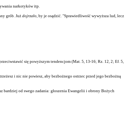
żywania narkotyków itp.
sny grób. Już
dojrzało
, by je osądzić. "Sprawiedliwość wywyższa lud, lecz
i przeciwstawić się powyższym tendencjom (Mat. 5, 13-16; Rz. 12, 2; Ef. 5,
trzeżesz i nic nie powiesz, aby bezbożnego ostrzec przed jego bezbożną
oraz bardziej od swego zadania: głoszenia Ewangelii i obrony Bożych