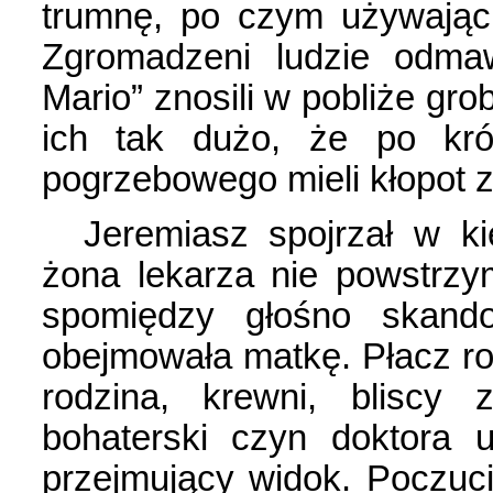
trumnę, po czym używając
Zgromadzeni ludzie odmaw
Mario” znosili w pobliże gro
ich tak dużo, że po krót
pogrzebowego mieli kłopot z
Jeremiasz spojrzał w kie
żona lekarza nie powstrzym
spomiędzy głośno skand
obejmowała matkę. Płacz rozn
rodzina, krewni, bliscy 
bohaterski czyn doktora u
przejmujący widok. Poczuci