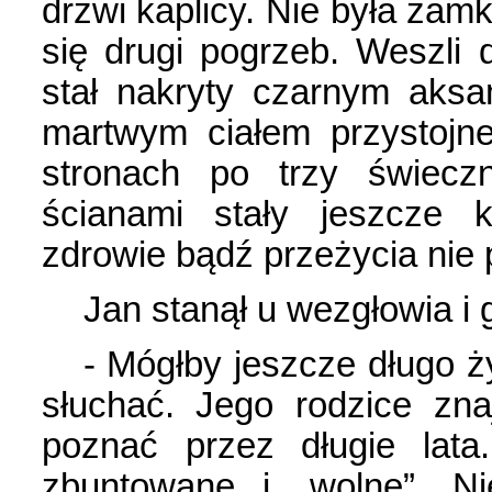
drzwi kaplicy. Nie była zam
się drugi pogrzeb. Weszli
stał nakryty czarnym aksa
martwym ciałem przystojn
stronach po trzy świecz
ścianami stały jeszcze k
zdrowie bądź przeżycia nie 
Jan stanął u wezgłowia i 
- Mógłby jeszcze długo ż
słuchać. Jego rodzice zn
poznać przez długie lata
zbuntowane i „wolne”. Ni