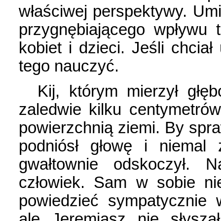
właściwej perspektywy. Umi
przygnębiającego wpływu 
kobiet i dzieci. Jeśli chcia
tego nauczyć.
Kij, którym mierzył głę
zaledwie kilku centymetró
powierzchnią ziemi. By spr
podniósł głowę i niemal
gwałtownie odskoczył. 
człowiek. Sam w sobie ni
powiedzieć sympatycznie 
ale Jeremiasz nie słysza