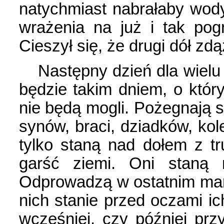
natychmiast nabrałaby wody
wrażenia na już i tak po
Cieszył się, że drugi dół z
Następny dzień dla wielu 
będzie takim dniem, o któr
nie będą mogli. Pożegnają 
synów, braci, dziadków, kol
tylko staną nad dołem z 
garść ziemi. Oni staną
Odprowadzą w ostatnim mar
nich stanie przed oczami ic
wcześniej, czy później prz