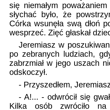
się niemałym poważaniem 
słychać było, że powstrz
Córka wsunęła swą dłoń pod
wesprzeć. Zięć głaskał dzie
Jeremiasz w poszukiwani
po zebranych ludziach, gd
zabrzmiał w jego uszach ni
odskoczył.
- Przyszedłem, Jeremias
- A!... - odwrócił się gw
Kilka osób zwróciło na