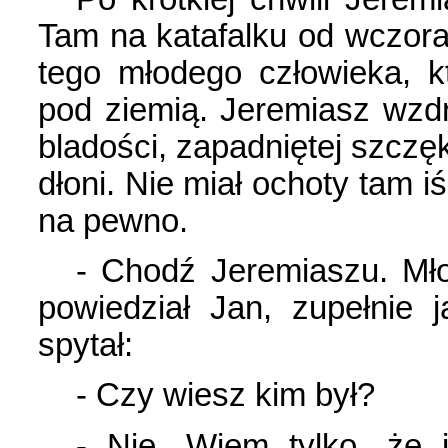
Tam na katafalku od wczor
tego młodego człowieka, k
pod ziemią. Jeremiasz wzdry
bladości, zapadniętej szczę
dłoni. Nie miał ochoty tam iś
na pewno.
- Chodź Jeremiaszu. Mło
powiedział Jan, zupełnie 
spytał:
- Czy wiesz kim był?
- Nie. Wiem tylko, że j