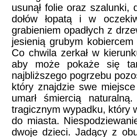
usunął folie oraz szalunki,
dołów łopatą i w oczekiw
grabieniem opadłych z drzew
jesienią grubym kobiercem a
Co chwila zerkał w kierun
aby może pokaże się ta
najbliższego pogrzebu pozos
który znajdzie swe miejsce
umarł śmiercią naturalną
tragicznym wypadku, który 
do miasta. Niespodziewani
dwoje dzieci. Jadący z ob