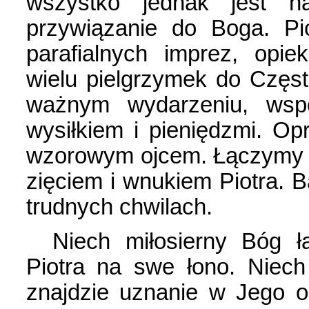
wszystko jednak jest 
przywiązanie do Boga. Pi
parafialnych imprez, opi
wielu pielgrzymek do Częs
ważnym wydarzeniu, wsp
wysiłkiem i pieniędzmi. O
wzorowym ojcem. Łączymy s
zięciem i wnukiem Piotra. 
trudnych chwilach.
Niech miłosierny Bóg ł
Piotra na swe łono. Niec
znajdzie uznanie w Jego oc