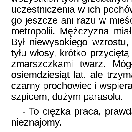
uczestniczenia w ich pochów
go jeszcze ani razu w mieśc
metropolii. Mężczyzna mia
Był niewysokiego wzrostu,
tyłu włosy, krótko przycięt
zmarszczkami twarz. Mógł
osiemdziesiąt lat, ale trzym
czarny prochowiec i wspie
szpicem, dużym parasolu.
- To ciężka praca, prawda
nieznajomy.