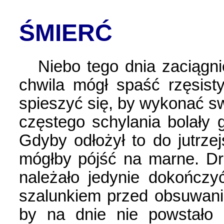
ŚMIERĆ
Niebo tego dnia zaciągni
chwila mógł spaść rzęsist
spieszyć się, by wykonać sw
częstego schylania bolały g
Gdyby odłożył to do jutrze
mógłby pójść na marne. Dr
należało jedynie dokończy
szalunkiem przed obsuwanie
by na dnie nie powstało 