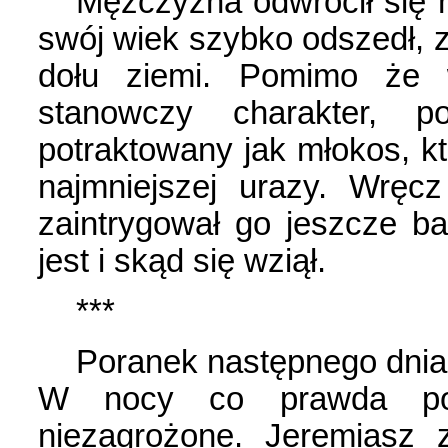
Mężczyzna odwrócił się n
swój wiek szybko odszedł, 
dołu ziemi. Pomimo że 
stanowczy charakter,
potraktowany jak młokos, któ
najmniejszej urazy. Wręcz
zaintrygował go jeszcze ba
jest i skąd się wziął.
***
Poranek następnego dnia 
W nocy co prawda pok
niezagrożone. Jeremiasz 