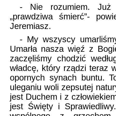
- Nie rozumiem. Już 
„prawdziwa śmierć”- powi
Jeremiasz.
- My wszyscy umarliśmy
Umarła nasza więź z Bogie
zaczęliśmy chodzić wedłu
władcę, który rządzi teraz 
opornych synach buntu. To
uleganiu woli zepsutej natu
jest Duchem i z człowiekie
jest Święty i Sprawiedliw
wspólnego z grzechem