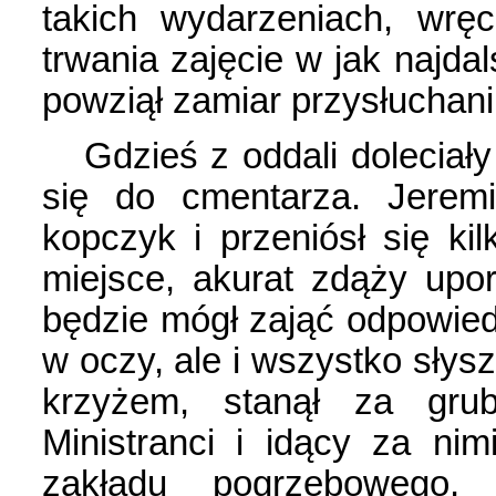
takich wydarzeniach, wrę
trwania zajęcie w jak najda
powziął zamiar przysłuchani
Gdzieś z oddali doleciały
się do cmentarza. Jeremi
kopczyk i przeniósł się ki
miejsce, akurat zdąży upo
będzie mógł zająć odpowiedn
w oczy, ale i wszystko słys
krzyżem, stanął za gru
Ministranci i idący za nim
zakładu pogrzebowego,