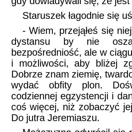
gdy dowiadywali się, że jes
Staruszek łagodnie się u
- Wiem, przejąłeś się ni
dystansu by nie osza
bezpośredniość, ale w ciąg
i możliwości, aby bliżej zg
Dobrze znam ziemię, twardość
wydać obfity plon. Dośw
codziennej egzystencji i da
coś więcej, niż zobaczyć jej
Do jutra Jeremiaszu.