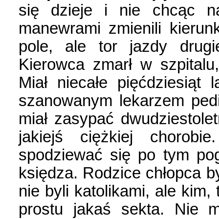
się dzieje i nie chcąc n
manewrami zmienili kierun
pole, ale tor jazdy drug
Kierowca zmarł w szpitalu
Miał niecałe pięćdziesiąt 
szanowanym lekarzem pedi
miał zasypać dwudziestolet
jakiejś ciężkiej chorobi
spodziewać się po tym pog
księdza. Rodzice chłopca byl
nie byli katolikami, ale kim,
prostu jakaś sekta. Nie 