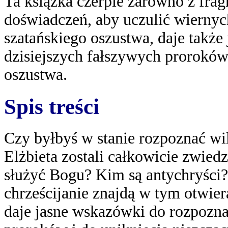
Ta książka czerpie zarówno z fra
doświadczeń, aby uczulić wiernych
szatańskiego oszustwa, daje także
dzisiejszych fałszywych proroków
oszustwa.
Spis treści
Czy byłbyś w stanie rozpoznać w
Elżbieta zostali całkowicie zwied
służyć Bogu? Kim są antychryści?
chrześcijanie znajdą w tym otwie
daje jasne wskazówki do rozpozna