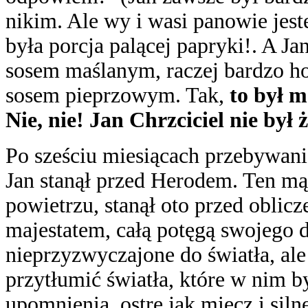
nikim. Ale wy i wasi panowie jest
była porcja palącej papryki!. A J
sosem maślanym, raczej bardzo hoj
sosem pieprzowym. Tak,
to był m
Nie, nie! Jan Chrzciciel nie by
Po sześciu miesiącach przebywan
Jan stanął przed Herodem. Ten m
powietrzu, stanął oto przed obli
majestatem, całą potęgą swojego 
nieprzyzwyczajone do światła, al
przytłumić światła, które w nim b
upomnienia, ostre jak miecz i siln