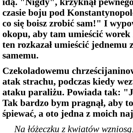
idą. "Nigdy", krzyknął pewneg
czasie boju pod Konstantynopol
co się boisz zrobić sam!" I wyp
okopu, aby tam umieścić worek 
ten rozkazał umieścić jednemu z 
samemu.
Czekoladowemu chrześcijaninow
atak strachu, podczas kiedy we
ataku paraliżu. Powiada tak: "
Tak bardzo bym pragnął, aby t
śpiewać, a oto jedna z moich na
Na łóżeczku z kwiatów wzniosą