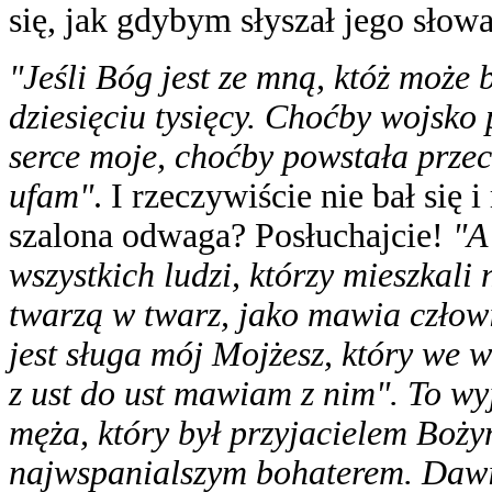
się, jak gdybym słyszał jego słowa
"Jeśli Bóg jest ze mną, któż może 
dziesięciu tysięcy. Choćby wojsko 
serce moje, choćby powstała przec
ufam"
. I rzeczywiście nie bał się 
szalona odwaga? Posłuchajcie!
"A
wszystkich ludzi, którzy mieszkali
twarzą w twarz, jako mawia człow
jest sługa mój Mojżesz, który we 
z ust do ust mawiam z nim". To wy
męża, który był przyjacielem Bożym
najwspanialszym bohaterem. Dawi