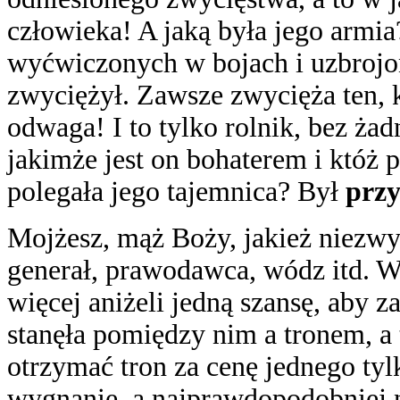
człowieka! A jaką była jego armi
wyćwiczonych w bojach i uzbrojon
zwyciężył. Zawsze zwycięża ten, k
odwaga! I to tylko rolnik, bez ż
jakimże jest on bohaterem i któż
polegała jego tajemnica? Był
przy
Mojżesz, mąż Boży, jakież niezwy
generał, prawodawca, wódz itd. 
więcej aniżeli jedną szansę, aby za
stanęła pomiędzy nim a tronem, a 
otrzymać tron za cenę jednego ty
wygnanie, a najprawdopodobniej n