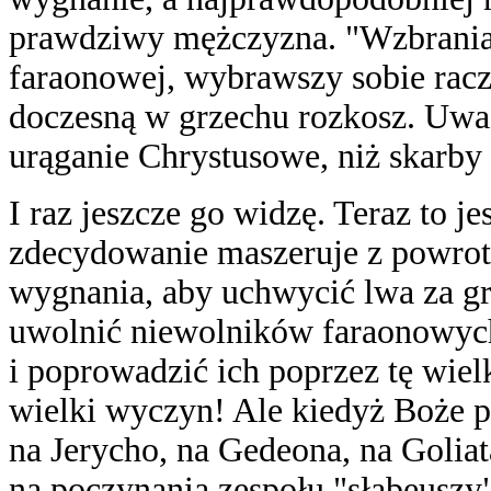
prawdziwy mężczyzna. "Wzbrania
faraonowej, wybrawszy sobie racz
doczesną w grzechu rozkosz. Uważ
urąganie Chrystusowe, niż skarby 
I raz jeszcze go widzę. Teraz to je
zdecydowanie maszeruje z powrote
wygnania, aby uchwycić lwa za gr
uwolnić niewolników faraonowych
i poprowadzić ich poprzez tę wielk
wielki wyczyn! Ale kiedyż Boże pl
na Jerycho, na Gedeona, na Goliata
na poczynania zespołu "słabeuszy"