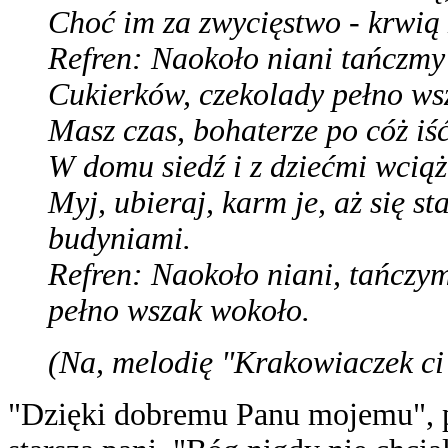
Choć im za zwycięstwo - krwią 
Refren: Naokoło niani tańczmy
Cukierków, czekolady pełno ws
Masz czas, bohaterze po cóż iś
W domu siedź i z dziećmi wciąż
Myj, ubieraj, karm je, aż się 
budyniami.
Refren: Naokoło niani, tańczym
pełno wszak wokoło.
(Na, melodię "Krakowiaczek ci j
"Dzięki dobremu Panu mojemu", p