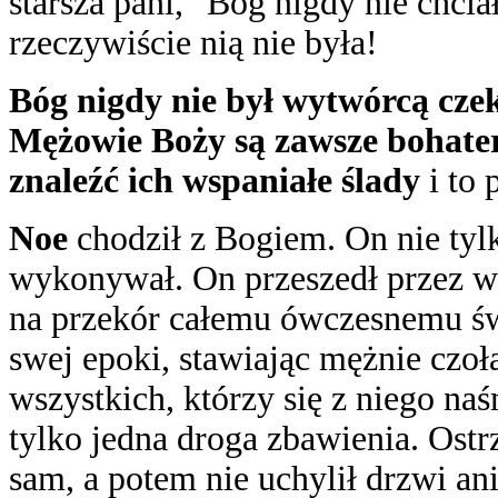
starsza pani, "Bóg nigdy nie chcia
rzeczywiście nią nie była!
Bóg nigdy nie był wytwórcą czek
Mężowie Boży są zawsze bohat
znaleźć ich wspaniałe ślady
i to
Noe
chodził z Bogiem. On nie tylk
wykonywał. On przeszedł przez wo
na przekór całemu ówczesnemu ś
swej epoki, stawiając mężnie czoł
wszystkich, którzy się z niego naś
tylko jedna droga zbawienia. Ostr
sam, a potem nie uchylił drzwi ani