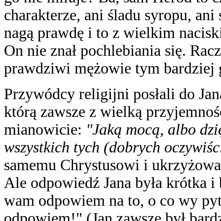
charakterze, ani śladu syropu, an
nagą prawdę i to z wielkim naciski
On nie znał pochlebiania się. Ra
prawdziwi mężowie tym bardziej go
Przywódcy religijni posłali do Jan
którą zawsze z wielką przyjemnośc
mianowicie:
"Jaką mocą, albo dzi
wszystkich tych (dobrych oczywiśc
samemu Chrystusowi i ukrzyżowali 
Ale odpowiedź Jana była krótka i
wam odpowiem na to, o co wy pyta
odpowiem!" (Jan zawsze był bardz