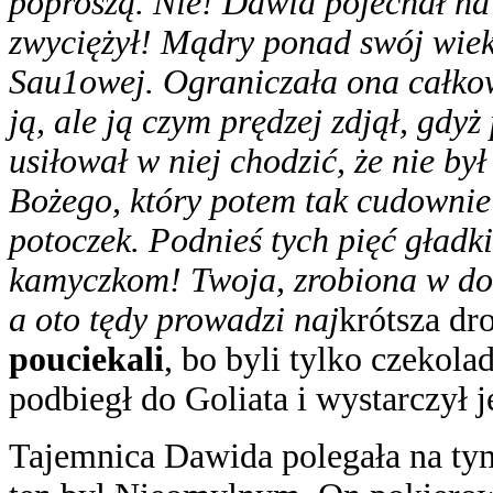
poproszą. Nie! Dawid pojechał na 
zwyciężył! Mądry ponad swój wiek,
Sau1owej. Ograniczała ona całko
ją, ale ją czym prędzej zdjął, gdyż
usiłował w niej chodzić, że nie by
Bożego, który potem tak cudownie
potoczek. Podnieś tych pięć gładk
kamyczkom! Twoja, zrobiona w dom
a oto tędy prowadzi naj
krótsza dr
pouciekali
, bo byli tylko czekol
podbiegł do Goliata i wystarczył 
Tajemnica Dawida polegała na tym