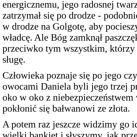
energicznemu, jego radosnej twarz
zatrzymał się po drodze - podobni
w drodze na Golgotę, aby pocieszy
władcę. Ale Bóg zamknął paszczęk
przeciwko tym wszystkim, którzy 
sługę.
Człowieka poznaje się po jego czy
owocami Daniela byli jego trzej pr
oko w oko z niebezpieczeństwem w
pokłonić się bałwanowi ze złota.
A potem raz jeszcze widzimy go id
wielki bankiet i słyszymy, jak pr