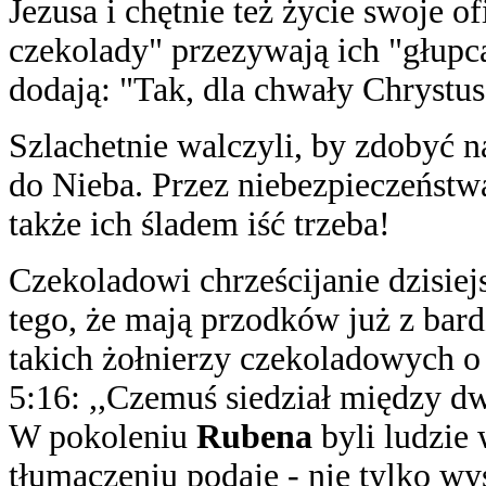
Jezusa i chętnie też życie swoje of
czekolady" przezywają ich "głupca
dodają: "Tak, dla chwały Chrystus
Szlachetnie walczyli, by zdobyć n
do Nieba. Przez niebezpieczeństwa
także ich śladem iść trzeba!
Czekoladowi chrześcijanie dzisiej
tego, że mają przodków już z ba
takich żołnierzy czekoladowych 
5:16: ,,Czemuś siedział między d
W pokoleniu
Rubena
byli ludzie
tłumaczeniu podaje - nie tylko wys