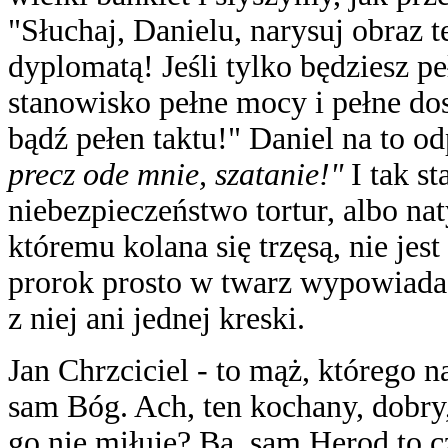
"Słuchaj, Danielu, narysuj obraz t
dyplomatą! Jeśli tylko będziesz pe
stanowisko pełne mocy i pełne dos
bądź pełen taktu!" Daniel na to 
precz ode mnie, szatanie!"
I tak s
niebezpieczeństwo tortur, albo na
któremu kolana się trzęsą, nie jes
prorok prosto w twarz wypowiada
z niej ani jednej kreski.
Jan Chrzciciel - to mąż, którego n
sam Bóg. Ach, ten kochany, dobry,
go nie miłuje? Ba, sam Herod to c