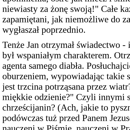
niewiasty za żonę swoją!" Całe ka
zapamiętani, jak niemożliwe do za
wygłaszał poprzednio.
Tenże Jan otrzymał świadectwo - 
był wspaniałym charakterem. Otrz
agenta samego diabła. Posłuchajc
oburzeniem, wypowiadając takie s
jest trzcina potrząsana przez wiat
miękkie odzienie?" Czyli innymi 
chrześcijanin? (Ach, jakie to pys
podówczas tuż przed Panem Jezuse
nauczeni w Piśmie, nauczeni w Pra