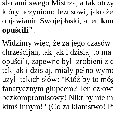
śladami swego Mistrza, a tak otr
który uczyniono Jezusowi, jako ż
objawianiu Swojej łaski, a ten
ko
opuścili"
.
Widzimy więc, że za jego czasów
chrześcijan, tak jak i dzisiaj to 
opuścili, zapewne byli zrobieni z 
tak jak i dzisiaj, miały pełno w
użyli takich słów: "Któż by to m
fanatycznym głupcem? Ten człowie
bezkompromisowy! Nikt by nie mó
kimś innym!" (Co za kłamstwo! P