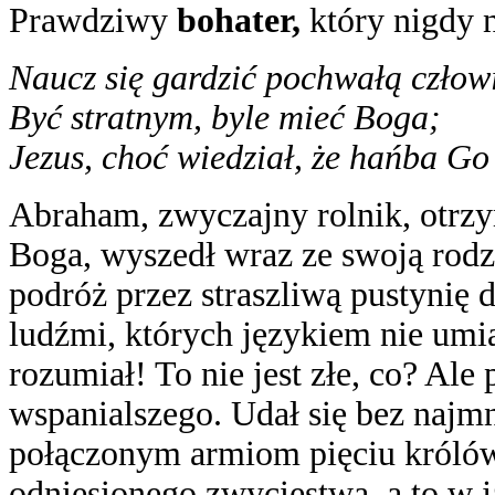
Prawdziwy
bohater,
który nigdy n
Naucz się gardzić pochwałą człow
Być stratnym, byle mieć Boga;
Jezus, choć wiedział, że hańba Go
Abraham, zwyczajny rolnik, otrz
Boga, wyszedł wraz ze swoją rodz
podróż przez straszliwą pustynię 
ludźmi, których językiem nie umia
rozumiał! To nie jest złe, co? Ale
wspanialszego. Udał się bez najmn
połączonym armiom pięciu królów
odniesionego zwycięstwa, a to w 