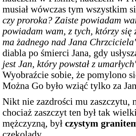
musiał wówczas tym wszystkim si
czy proroka? Zaiste powiadam wam
powiadam wam, z tych, którzy się 
ma żadnego nad Jana Chrzciciela
diabla po śmierci Jana, gdy usłys
jest Jan, który powstał z umarłych
Wyobraźcie sobie, że pomylono si
Można Go było wziąć tylko za Jan
Nikt nie zazdrości mu zaszczytu, n
chociaż zaszczyt ten był tak wie
mężczyzną, był
czystym granitem
czekolady.