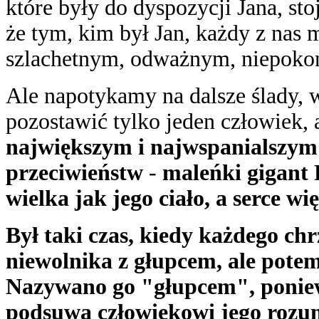
które były do dyspozycji Jana, sto
że tym, kim był Jan, każdy z nas 
szlachetnym, odważnym, niepoko
Ale napotykamy na dalsze ślady, w
pozostawić tylko jeden człowiek,
największym i najwspanialszym 
przeciwieństw
-
maleńki gigant 
wielka jak jego ciało, a serce wi
Był taki czas, kiedy każdego ch
niewolnika z głupcem, ale potem
Nazywano go "głupcem", poniewa
podsuwa człowiekowi jego roz