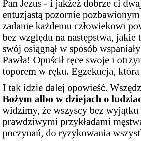
Pan Jezus - i jakżeż dobrze ci dwaj
entuzjastą pozornie pozbawionym 
zadanie każdemu człowiekowi pow
bez względu na następstwa, jakie
swój osiągnął w sposób wspaniały:
Pawła! Opuścił ręce swoje i otrz
toporem w ręku. Egzekucja, która
I tak idzie dalej opowieść. Wszę
Bożym albo w dziejach o ludzi
widzimy, że wszyscy bez wyjątku
prawdziwymi przykładami męstwa.
poczynań, do ryzykowania wszystk