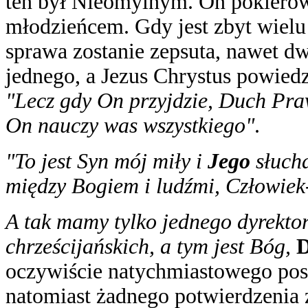
ten był Nieomylnym. On pokiero
młodzieńcem. Gdy jest zbyt wielu
sprawa zostanie zepsuta, nawet dwó
jednego, a Jezus Chrystus powiedz
"Lecz gdy On przyjdzie, Duch Pr
On nauczy was wszystkiego"
.
"To jest Syn mój miły i
Jego
słucha
między Bogiem i ludźmi, Człowiek
A tak mamy tylko jednego dyrekto
chrześcijańskich, a tym jest Bóg,
oczywiście natychmiastowego posł
natomiast żadnego potwierdzenia z