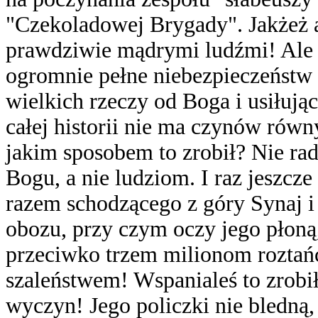
"Czekoladowej Brygady". Jakżeż a
prawdziwie mądrymi ludźmi! Ale 
ogromnie pełne niebezpieczeństw 
wielkich rzeczy od Boga i usiłują
całej historii nie ma czynów rów
jakim sposobem to zrobił? Nie radz
Bogu, a nie ludziom. I raz jeszcz
razem schodzącego z góry Synaj i
obozu, przy czym oczy jego płoną
przeciwko trzem milionom roztań
szaleństwem! Wspanialeś to zrobił
wyczyn! Jego policzki nie bledną, 