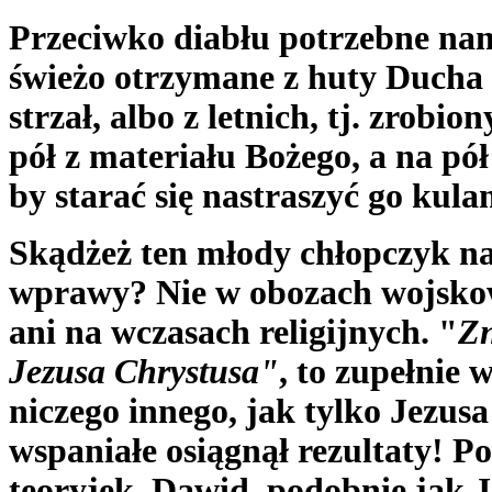
Przeciwko diabłu potrzebne nam
świeżo otrzymane z
huty Ducha 
strzał, albo z letnich, tj. zrobio
pół z materiału Bożego, a na pó
by starać się nastraszyć go kula
Skądżeż ten młody chłopczyk nab
wprawy? Nie w obozach wojskowy
ani na wczasach religijnych. "
Zn
Jezusa Chrystusa"
, to zupełnie 
niczego innego, jak tylko Jezusa 
wspaniałe osiągnął rezultaty! Po
teoryjek, Dawid, podobnie jak 