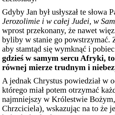
Gdyby Jan był usłyszał te słowa P
Jerozolimie i w całej Judei, w Sam
wprost przekonany, że nawet więzi
byliby w stanie go powstrzymać. Z
aby stamtąd się wymknąć i pobie
gdzieś w samym sercu Afryki, t
równej mierze trudnym i niebe
A jednak Chrystus powiedział w o
którego miał potem otrzymać każdy
najmniejszy w Królestwie Bożym, 
Chrzciciela), wskazując na to że j