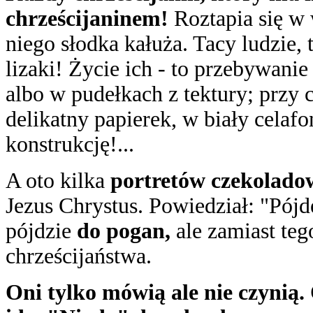
chrześcijaninem!
Roztapia się w
niego słodka kałuża. Tacy ludzie, 
lizaki! Życie ich - to przebywanie
albo w pudełkach z tektury; przy 
delikatny papierek, w biały celafo
konstrukcję!...
A oto kilka
portretów czekolado
Jezus Chrystus. Powiedział: "Pójdę
pójdzie
do pogan,
ale zamiast teg
chrześcijaństwa.
Oni tylko mówią
ale nie czynią.