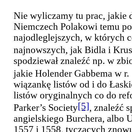
Nie wyliczamy tu prac, jakie 
Niemczech Polakowi temu pośw
najodleglejszych, w których c
najnowszych, jak Bidla i Kru
spodziewał znaleźć np. w zbi
jakie Holender Gabbema w r.
wiązankę listów od i do Łaski
listów oryginalnych co do re
[5]
Parker’s Society
, znaleźć 
angielskiego Burchera, albo U
1557 i 1558, tyczących znowu