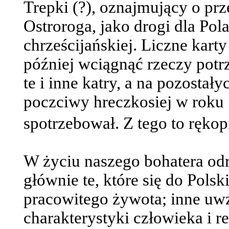
Trepki (?), oznajmujący o pr
Ostroroga, jako drogi dla Po
chrześcijańskiej. Liczne kar
później wciągnąć rzeczy pot
te i inne katry, a na pozostały
poczciwy hreczkosiej w roku 1
spotrzebował. Z tego to rękop
W życiu naszego bohatera odr
głównie te, które się do Polsk
pracowitego żywota; inne uwz
charakterystyki człowieka i r