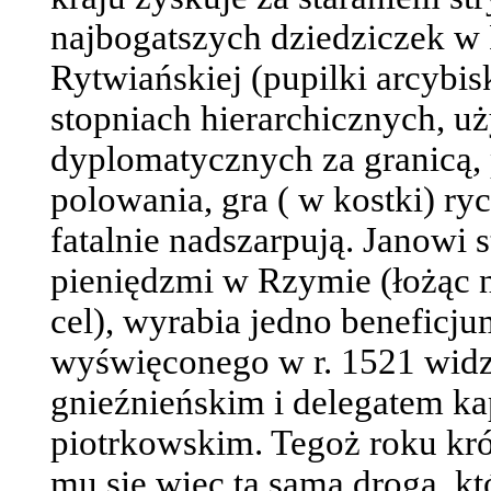
najbogatszych dziedziczek w
Rytwiańskiej (pupilki arcybis
stopniach hierarchicznych, u
dyplomatycznych za granicą,
polowania, gra ( w kostki) ry
fatalnie nadszarpują. Janowi 
pieniędzmi w Rzymie (łożąc n
cel), wyrabia jedno beneficju
wyświęconego w r. 1521 wid
gnieźnieńskim i delegatem ka
piotrkowskim. Tegoż roku kró
mu się więc ta sama droga, kt