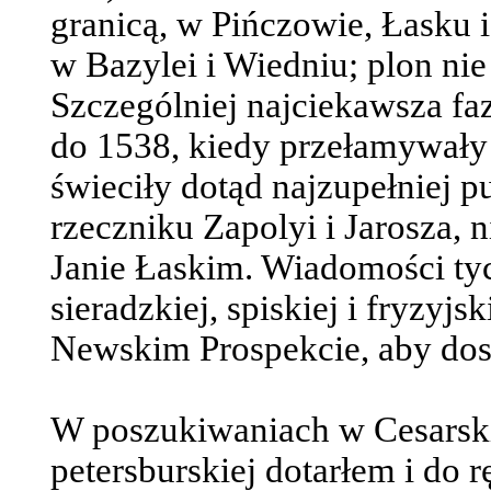
granicą, w Pińczowie, Łasku
w Bazylei i Wiedniu; plon n
Szczególniej najciekawsza faz
do 1538, kiedy przełamywały s
świeciły dotąd najzupełniej pu
rzeczniku Zapolyi i Jarosza, 
Janie Łaskim. Wiadomości ty
sieradzkiej, spiskiej i fryzyjs
Newskim Prospekcie, aby dosta
W poszukiwaniach w Cesarskie
petersburskiej dotarłem i do 