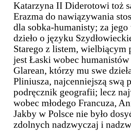
Katarzyna II Diderotowi toż 
Erazma do nawiązywania sto
dla sobka-humanisty; za jeg
dzieło o języku Szydłowiecki
Starego z listem, wielbiący
jest Łaski wobec humanistów 
Glarean, którzy mu swe dzieł
Pliniusza, najcenniejszą swą p
podręcznik geografii; lecz n
wobec młodego Francuza, Ani
Jakby w Polsce nie było dosy
zdolnych nadzwyczaj i nadzwy