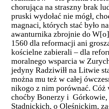
chorująca na straszny brak lu
pruski wydołać nie mógł, choć
magnaci, których stać było na 
awanturnika zbrojnie do W[o]
1560 dla reformacji ani grosz
kościelne zabierali – dla refo
moralnego wsparcia w Zurych
jedyny Radziwiłł na Litwie st
można mu też w całej ówczesn
nikogo z nim porównać. Cóż w
choćby Bonerzy i
Górkowie, 
Stadnickich, o Oleśnickim, z