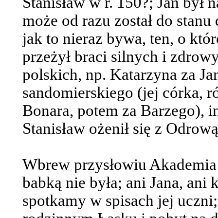
Stanisław w r. 150?; Jan był 
może od razu został do stanu
jak to nieraz bywa, ten, o któ
przeżył braci silnych i zdro
polskich, np. Katarzyna za J
sandomierskiego (jej córka, 
Bonara, potem za Barzego), in
Stanisław ożenił się z Odrow
Wbrew przysłowiu Akademia 
babką nie była; ani Jana, ani
spotkamy w spisach jej ucz