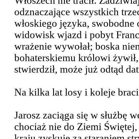
Włoszech nie tracił. Zadziwia
odznaczające wszystkich trzec
włoskiego języka, swobodne o
widowisk wjazd i pobyt Franc
wrażenie wywołał; boska niem
bohaterskiemu królowi żywił,
stwierdził, może już odtąd dat
Na kilka lat losy i koleje braci
Jarosz zaciąga się w służbę w
chociaż nie do Ziemi Świętej
kraju zyskuje za staraniem str