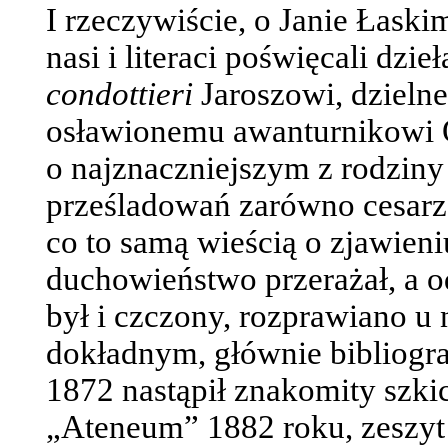
I rzeczywiście, o Janie Łask
nasi i literaci poświęcali dzi
condottieri
Jaroszowi, dzieln
osławionemu awanturnikowi O
o najznaczniejszym z rodziny 
prześladowań zarówno cesarza
co to samą wieścią o zjawieni
duchowieństwo przerażał, a o
był i czczony, rozprawiano u 
dokładnym, głównie bibliogra
1872 nastąpił znakomity szki
„Ateneum” 1882 roku, zeszyt