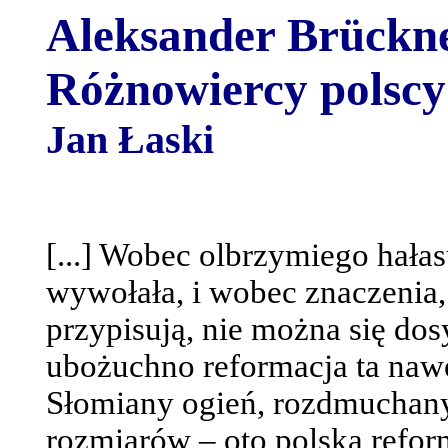
Aleksander Brückn
Różnowiercy polscy
Jan Łaski
[...] Wobec olbrzymiego hałas
wywołała, i wobec znaczenia, j
przypisują, nie można się dos
ubożuchno reformacja ta nawet
Słomiany ogień, rozdmuchany
rozmiarów – oto polska refor