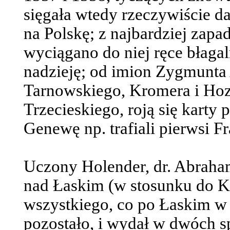
sięgała wtedy rzeczywiście d
na Polskę; z najbardziej zapa
wyciągano do niej ręce błagal
nadzieję; od imion Zygmunta 
Tarnowskiego, Kromera i Hozj
Trzecieskiego, roją się karty 
Genewę np. trafiali pierwsi Fr
Uczony Holender, dr. Abraha
nad Łaskim (w stosunku do Ka
wszystkiego, co po Łaskim w d
pozostało, i wydał w dwóch s