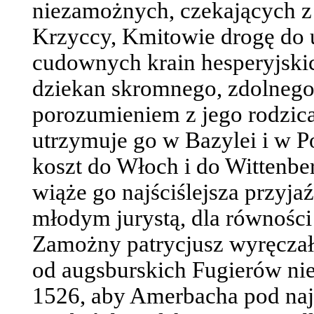
niezamożnych, czekających z
Krzyccy, Kmitowie drogę do 
cudownych krain hesperyjskich
dziekan skromnego, zdolnego
porozumieniem z jego rodzic
utrzymuje go w Bazylei i w P
koszt do Włoch i do Wittenbe
wiąże go najściślejsza przy
młodym jurystą, dla równości
Zamożny patrycjusz wyręczał 
od augsburskich Fugierów nie
1526, aby Amerbacha pod na