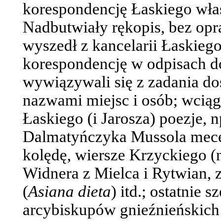
korespondencję Łaskiego właś
Nadbutwiały rękopis, bez opra
wyszedł z kancelarii Łaskiego
korespondencję w odpisach do 
wywiązywali się z zadania do
nazwami miejsc i osób; wciąga
Łaskiego (i Jarosza) poezje, 
Dalmatyńczyka Mussola mece
kolędę, wiersze Krzyckiego (n
Widnera z Mielca i Rytwian, 
(
Asiana dieta
) itd.; ostatnie 
arcybiskupów gnieźnieńskich p