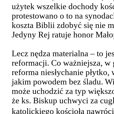
użytek wszelkie dochody koś
protestowano o to na synoda
koszta Biblii zdobyć się nie m
Jedyny Rej ratuje honor Mało
Lecz nędza materialna – to jes
reformacji. Co ważniejsza, w 
reforma niesłychanie płytko, 
jakim powodem bez śladu. W
może uchodzić za typ większoś
że ks. Biskup uchwyci za cug
katolickiego kościoła nawróci