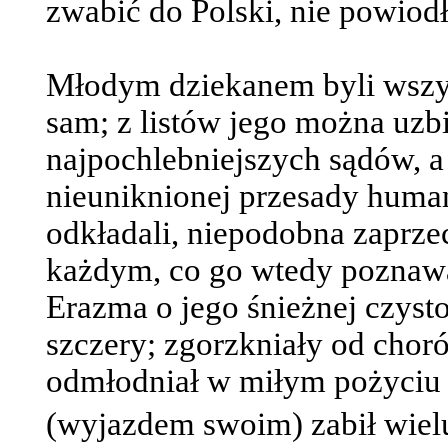
zwabić do Polski, nie powiodł
Młodym dziekanem byli wszy
sam; z listów jego można uzb
najpochlebniejszych sądów, a
nieuniknionej przesady human
odkładali, niepodobna zaprze
każdym, co go wtedy poznawa
Erazma o jego śnieżnej czysto
szczery; zgorzkniały od choró
odmłodniał w miłym pożyciu z 
(wyjazdem swoim) zabił wiel