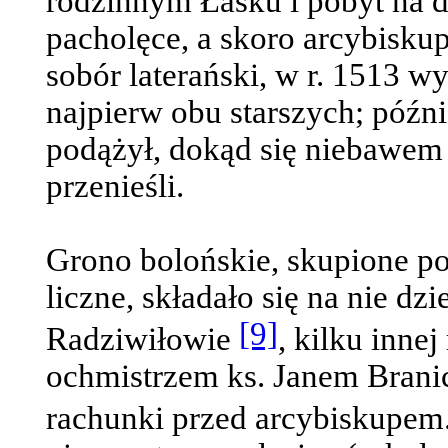
rodzinnym Łasku i pobyt na d
pacholęce, a skoro arcybisk
sobór laterański, w r. 1513 w
najpierw obu starszych; późni
podążył, dokąd się niebawem
przenieśli.
Grono bolońskie, skupione p
liczne, składało się na nie dzi
[9]
Radziwiłowie
, kilku inne
ochmistrzem ks. Janem Brani
rachunki przed arcybiskupem.