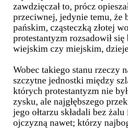
zawdzięczał to, prócz opieszał
przeciwnej, jedynie temu, że 
pańskim, cząsteczką złotej wol
protestantyzm rozsadowił si
wiejskim czy miejskim, dzieje
Wobec takiego stanu rzeczy n
szczytne jednostki między sz
których protestantyzm nie by
zysku, ale najgłębszego przek
jego ołtarzu składali bez żalu
ojczyzną nawet; którzy najbog