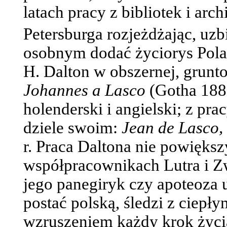
latach pracy z bibliotek i ar
Petersburga rozjeżdżając, uzb
osobnym dodać życiorys Polak
H. Dalton w obszernej, grunto
Johannes a Lasco
(Gotha 1881
holenderski i angielski; z prac
dziele swoim:
Jean de Lasco, 
r. Praca Daltona nie powiększ
współpracownikach Lutra i Z
jego panegiryk czy apoteoza 
postać polską, śledzi z ciep
wzruszeniem każdy krok życia 