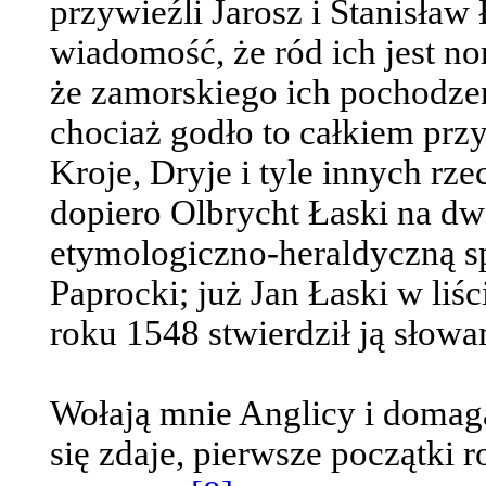
przywieźli Jarosz i Stanisław
wiadomość, że ród ich jest n
że zamorskiego ich pochodze
chociaż godło to całkiem prz
Kroje, Dryje i tyle innych rze
dopiero Olbrycht Łaski na dwo
etymologiczno-heraldyczną sp
Paprocki; już Jan Łaski w li
roku 1548 stwierdził ją słowa
Wołają mnie Anglicy i domaga
się zdaje, pierwsze początki