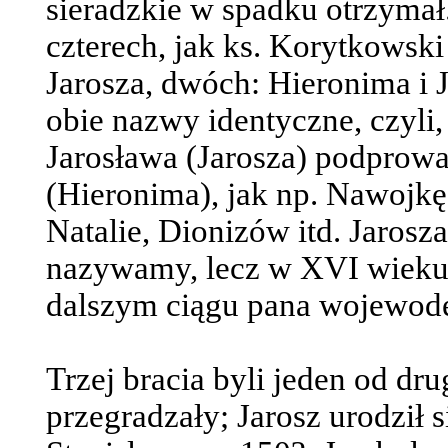
sieradzkie w spadku otrzymał.
czterech, jak ks. Korytkowski 
Jarosza, dwóch: Hieronima i 
obie nazwy identyczne, czyli,
Jarosława (Jarosza) podprow
(Hieronima), jak np. Nawojkę
Natalie, Dionizów itd. Jaros
nazywamy, lecz w XVI wieku p
dalszym ciągu pana wojewod
Trzej bracia byli jeden od drug
przegradzały; Jarosz urodził s