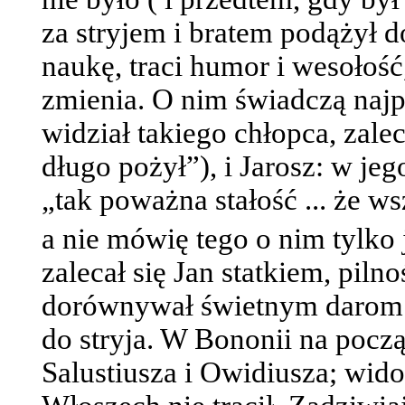
za stryjem i bratem podążył 
naukę, traci humor i wesołość
zmienia. O nim świadczą najp
widział takiego chłopca, zale
długo pożył”), i Jarosz: w je
„tak poważna stałość ... że w
a nie mówię tego o nim tylko 
zalecał się Jan statkiem, pilno
dorównywał świetnym darom Ja
do stryja. W Bononii na począ
Salustiusza i Owidiusza; wid