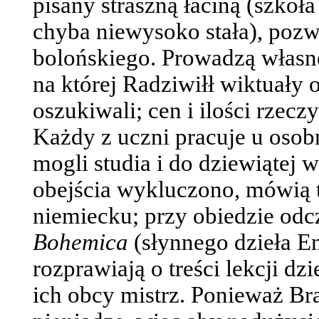
pisany straszną łaciną (szkoła
chyba niewysoko stała), pozw
bolońskiego. Prowadzą własn
na której Radziwiłł wiktuały 
oszukiwali; cen i ilości rzec
Każdy z uczni pracuje u osobn
mogli studia i do dziewiątej 
obejścia wykluczono, mówią t
niemiecku; przy obiedzie odc
Bohemica
(słynnego dzieła E
rozprawiają o treści lekcji dz
ich obcy mistrz. Ponieważ Br