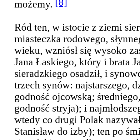
[8]
możemy.
Ród ten, w istocie z ziemi si
miasteczka rodowego, słynn
wieku, wzniósł się wysoko za
Jana Łaskiego, który i brata 
sieradzkiego osadził, i synowc
trzech synów: najstarszego, d
godność ojcowską; średniego, 
godność stryja); i najmłodsz
wtedy co drugi Polak nazywał
Stanisław do izby); ten po śm