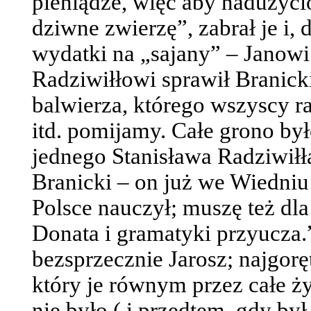
pieniądze, więc aby nadużyci
dziwne zwierzę”, zabrał je i, 
wydatki na „sajany” – Janowi
Radziwiłłowi sprawił Branicki
balwierza, którego wszyscy r
itd. pomijamy. Całe grono by
jednego Stanisława Radziwiłł
Branicki – on już we Wiedniu
Polsce nauczył; muszę też dla
Donata i gramatyki przyucza.
bezsprzecznie Jarosz; najgorę
który je równym przez całe ż
nie było ( i przedtem, gdy b