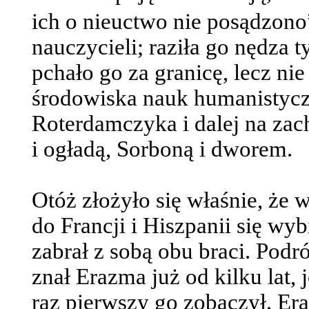
ich o nieuctwo nie posądzon
nauczycieli; raziła go nędza 
pchało go za granicę, lecz nie
środowiska nauk humanistycz
Roterdamczyka i dalej na zac
i ogładą, Sorboną i dworem.
Otóż złożyło się właśnie, że 
do Francji i Hiszpanii się wy
zabrał z sobą obu braci. Podr
znał Erazma już od kilku lat, 
raz pierwszy go zobaczył. Era