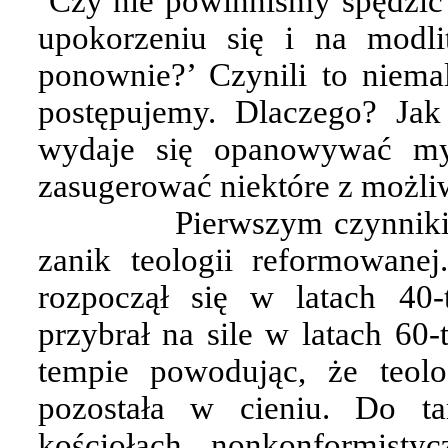
‘Czy nie powinniśmy spędzić
upokorzeniu się i na modl
ponownie?’ Czynili to niema
postępujemy. Dlaczego? Jak
wydaje się opanowywać my
zasugerować niektóre z możli
Pierwszym czynniki
zanik teologii reformowanej
rozpoczął się w latach 40-
przybrał na sile w latach 60
tempie powodując, że teol
pozostała w cieniu. Do t
kościołach nonkonformisty