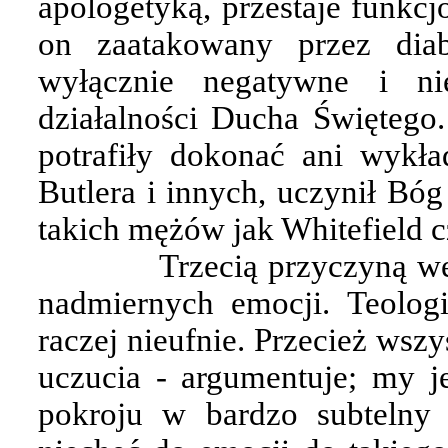
apologetyką, przestaje funkc
on zaatakowany przez diab
wyłącznie negatywne i ni
działalności Ducha Świętego.
potrafiły dokonać ani wykła
Butlera i innych, uczynił Bó
takich mężów jak Whitefield c
Trzecią przyczyną we
nadmiernych emocji. Teologi
raczej nieufnie. Przecież wsz
uczucia - argumentuje; my j
pokroju w bardzo subtelny