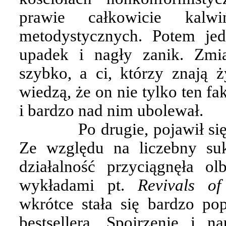
prawie całkowicie kalwi
metodystycznych. Potem jed
upadek i nagły zanik. Zmi
szybko, a ci, którzy znają 
wiedzą, że on nie tylko ten f
i bardzo nad nim ubolewał.
Po drugie, pojawił s
Ze względu na liczebny suk
działalność przyciągnęła o
wykładami pt.
Revivals o
wkrótce stała się bardzo po
bestsellera. Spojrzenie i 