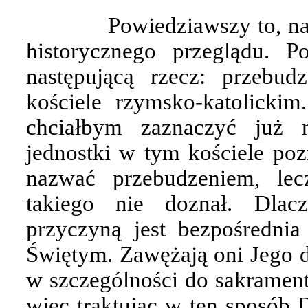
Powiedziawszy to, na
historycznego przeglądu. 
następującą rzecz: przebu
kościele rzymsko-katolickim
chciałbym zaznaczyć już 
jednostki w tym kościele po
nazwać przebudzeniem, lec
takiego nie doznał. Dlac
przyczyną jest bezpośredni
Świętym. Zawężają oni Jego dz
w szczególności do sakrament
więc traktując w ten sposób D