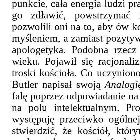
punkcie, cała energia ludzi p
go zdławić, powstrzymać 
pozwolili oni na to, aby ów k
myśleniem, a zamiast pozyty
apologetyka. Podobna rzecz
wieku. Pojawił się racjonali
troski kościoła. Co uczynio
Butler napisał swoją
Analogi
falę poprzez odpowiadanie na 
na polu intelektualnym. Pr
występuję przeciwko ogólnej
stwierdzić, że kościół, któr