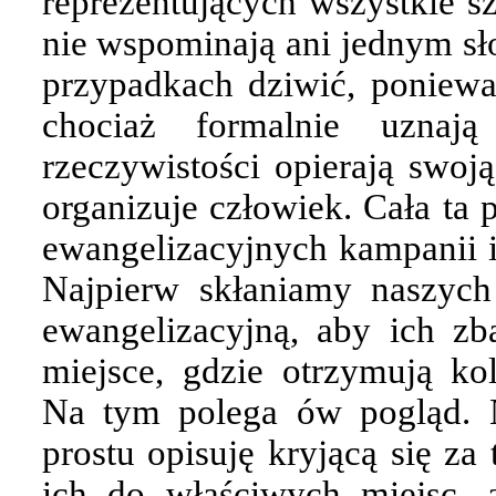
reprezentujących wszystkie s
nie wspominają ani jednym sł
przypadkach dziwić, ponieważ
chociaż formalnie uznaj
rzeczywistości opierają swoj
organizuje człowiek. Cała ta
ewangelizacyjnych kampanii i
Najpierw skłaniamy naszych
ewangelizacyjną, aby ich z
miejsce, gdzie otrzymują ko
Na tym polega ów pogląd. N
prostu opisuję kryjącą się z
ich do właściwych miejsc,