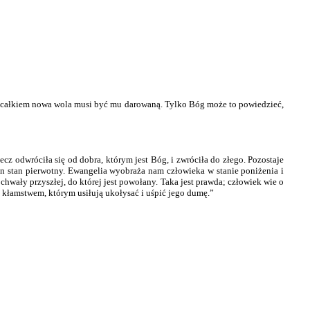
em całkiem nowa wola musi być mu darowaną. Tylko Bóg może to powiedzieć,
ecz odwróciła się od dobra, którym jest Bóg, i zwróciła do złego. Pozostaje
en stan pierwotny. Ewangelia wyobraża nam człowieka w stanie poniżenia i
hwały przyszłej, do której jest powołany. Taka jest prawda; człowiek wie o
ym kłamstwem, którym usiłują ukołysać i uśpić jego dumę.”