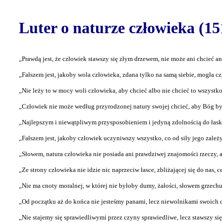
Luter o naturze człowieka (15
„Prawdą jest, że człowiek stawszy się złym drzewem, nie może ani chcieć ani
„Fałszem jest, jakoby wola człowieka, zdana tylko na samą siebie, mogła cz
„Nie leży to w mocy woli człowieka, aby chcieć albo nie chcieć to wszystko
„Człowiek nie może według przyrodzonej natury swojej chcieć, aby Bóg b
„Najlepszym i niewątpliwym przysposobieniem i jedyną zdolnością do łaski
„Fałszem jest, jakoby człowiek uczyniwszy wszystko, co od siły jego zależy,
„Słowem, natura człowieka nie posiada ani prawdziwej znajomości rzeczy, a
„Ze strony człowieka nie idzie nic naprzeciw łasce, zbliżającej się do nas, 
„Nie ma cnoty moralnej, w której nie byłoby dumy, żałości, słowem grzechu
„Od początku aż do końca nie jesteśmy panami, lecz niewolnikami swoich 
„Nie stajemy się sprawiedliwymi przez czyny sprawiedliwe, lecz stawszy si