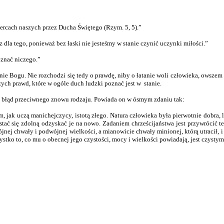
ercach naszych przez Ducha Świętego (Rzym. 5, 5).”
cz dla tego, ponieważ bez łaski nie jesteśmy w stanie czynić uczynki miłości.”
 znać niczego.”
ynie Bogu. Nie rozchodzi się tedy o prawdę, niby o łatanie woli człowieka, owsz
zych prawd, które w ogóle duch ludzki poznać jest w
stanie.
ć błąd przeciwnego znowu rodzaju. Powiada on w ósmym zdaniu tak:
m, jak uczą manichejczycy, istotą złego. Natura człowieka była pierwotnie dobra, l
stać się zdolną odzyskać je na nowo. Zadaniem chrześcijaństwa jest przywrócić t
ej chwały i podwójnej wielkości, a mianowicie chwały minionej, którą utracił, i c
wszystko to, co mu o obecnej jego czystości, mocy i wielkości powiadają, jest czyst