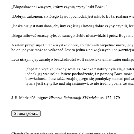
„Błogosławieni wszyscy, którzy czynią czyny łaski Bożej.”
„Dobrym zakonem, z którego żywot pochodzi, jest miłość Boża, rozlana w s
„Łaska nie jest nam dana, abyśmy częściej i łatwiej dobre czyny czynili, le
„Boga miłować znaczy tyle, co samego siebie nienawidzić i prócz Boga nie
A zatem przypisuje Luter wszystko dobre, co człowiek wypełnić może, jed
bo on jedynie może to wykonać. Jest to jedna z największych i najważniejs
Lecz utrzymując zasadę o bezwładności woli człowieka umiał Luter ominą
„Stąd nie wynika, jakoby wola człowieka z natury była złą, a zate
jednak jej wzniosłe i święte pochodzenie, i z pomocą Bożą może 
bezwładności, lecz także znajdującego się pomiędzy stanem podwójn
tym, a jeśli się tylko nad nią zastanowi, to nie trudno pozna, że 
J. H. Merle d’Aubigne:
Historia Reformacji XVI wieku
. ss. 177- 179.
Chciał(a)bym przesłać ten artykuł pocztą elektroniczną na adres: