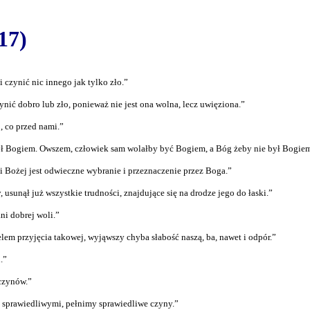
17)
 czynić nic innego jak tylko zło.”
ynić dobro lub zło, ponieważ nie jest ona wolna, lecz uwięziona.”
, co przed nami.”
ył Bogiem. Owszem, człowiek sam wolałby być Bogiem, a Bóg żeby nie był Bogie
 Bożej jest odwieczne wybranie i przeznaczenie przez Boga.”
 usunął już wszystkie trudności, znajdujące się na drodze jego do łaski.”
ni dobrej woli.”
celem przyjęcia takowej, wyjąwszy chyba słabość naszą, ba, nawet i odpór.”
.”
czynów.”
ę sprawiedliwymi, pełnimy sprawiedliwe czyny.”