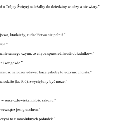
 o Trójcy Świętej należałby do dziedziny wiedzy a nie wiary.”
ójstwa, kradzieży, cudzołóstwa nie pełnił.”
uje.”
echanie samego czynu, to chyba sprawiedliwość obłudników.”
ani wrogowie.”
miłość na pozór udawać każe, jakoby to uczynić chciała.”
narodziło (Iz. 9, 6), zwyciężony być może.”
a w serce człowieka miłość zakonu.”
wewnątrz jest grzechem.”
o czyni to z samolubnych pobudek.”