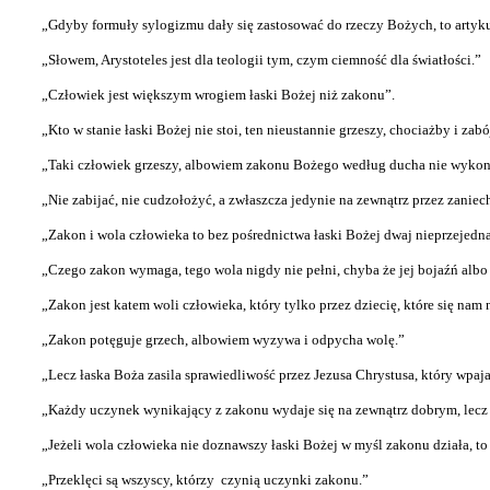
„Gdyby formuły sylogizmu dały się zastosować do rzeczy Bożych, to artykuł
„Słowem, Arystoteles jest dla teologii tym, czym ciemność dla światłości.”
„Człowiek jest większym wrogiem łaski Bożej niż zakonu”.
„Kto w stanie łaski Bożej nie stoi, ten nieustannie grzeszy, chociażby i zab
„Taki człowiek grzeszy, albowiem zakonu Bożego według ducha nie wykon
„Nie zabijać, nie cudzołożyć, a zwłaszcza jedynie na zewnątrz przez zani
„Zakon i wola człowieka to bez pośrednictwa łaski Bożej dwaj nieprzejedn
„Czego zakon wymaga, tego wola nigdy nie pełni, chyba że jej bojaźń albo 
„Zakon jest katem woli człowieka, który tylko przez dziecię, które się nam 
„Zakon potęguje grzech, albowiem wyzywa i odpycha wolę.”
„Lecz łaska Boża zasila sprawiedliwość przez Jezusa Chrystusa, który wpaj
„Każdy uczynek wynikający z zakonu wydaje się na zewnątrz dobrym, lecz 
„Jeżeli wola człowieka nie doznawszy łaski Bożej w myśl zakonu działa, t
„Przeklęci są wszyscy, którzy
czynią uczynki zakonu.”