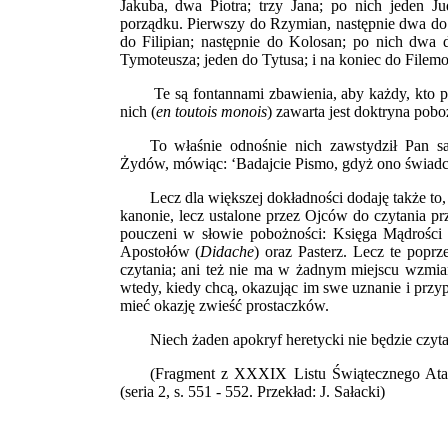
Jakuba, dwa Piotra; trzy Jana; po nich jeden J
porządku. Pierwszy do Rzymian, następnie dwa do K
do Filipian; następnie do Kolosan; po nich dwa
Tymoteusza; jeden do Tytusa; i na koniec do Filem
Te są fontannami zbawienia, aby każdy, kto p
nich (
en toutois monois
) zawarta jest doktryna pobo
To właśnie odnośnie nich zawstydził Pan sa
Żydów, mówiąc: ‘Badajcie Pismo, gdyż ono świadc
Lecz dla większej dokładności dodaję także to, 
kanonie, lecz ustalone przez Ojców do czytania prz
pouczeni w słowie pobożności: Księga Mądrości 
Apostołów (
Didache
) oraz Pasterz. Lecz te poprz
czytania; ani też nie ma w żadnym miejscu wzmia
wtedy, kiedy chcą, okazując im swe uznanie i przyp
mieć okazję zwieść prostaczków.
Niech żaden apokryf heretycki nie będzie czyt
(Fragment z XXXIX Listu Świątecznego Ata
(seria 2, s. 551 - 552. Przekład: J. Sałacki)