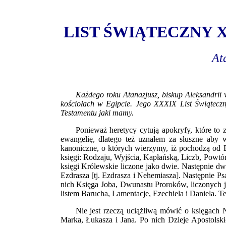
LIST ŚWIĄTECZNY 
Atanazjusz z A
Każdego roku Atanazjusz, biskup Aleksandrii 
kościołach w Egipcie. Jego XXXIX List Świąteczn
Testamentu jaki mamy.
Ponieważ heretycy cytują apokryfy, które to 
ewangelię, dlatego też uznałem za słuszne aby w
kanoniczne, o których wierzymy, iż pochodzą od
księgi: Rodzaju, Wyjścia, Kapłańską, Liczb, Powtó
księgi Królewskie liczone jako dwie. Następnie dw
Ezdrasza [tj. Ezdrasza i Nehemiasza]. Następnie Ps
nich Księga Joba, Dwunastu Proroków, liczonych ja
listem Barucha, Lamentacje, Ezechiela i Daniela. T
Nie jest rzeczą uciążliwą mówić o księgach
Marka, Łukasza i Jana. Po nich Dzieje Apostols